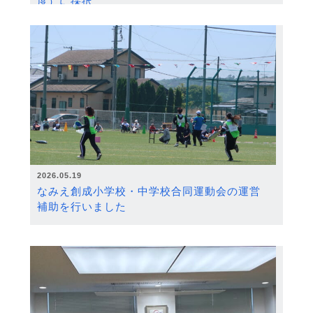
度）に採択
2026.05.19
なみえ創成小学校・中学校合同運動会の運営
補助を行いました