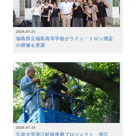
2026.07.27
福島県立福島高等学校がラドン・トロン測定
の研修を受講
2026.07.15
弘前大学浪江町桜復興プロジェクト 浪江