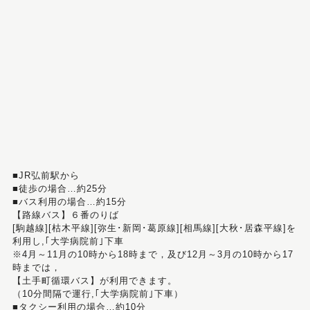
■JR弘前駅から
■徒歩の場合…約25分
■バス利用の場合…約15分
【路線バス】６番のりば
[駒越線][枯木平線][弥生･新岡･葛原線][相馬線][大秋･居森平線]を
利用し,｢大学病院前｣下車
※4月～11月の10時から18時まで，及び12月～3月の10時から17
時までは，
【土手町循環バス】が利用できます。
（10分間隔で運行,｢大学病院前｣下車）
■タクシー利用の場合…約10分