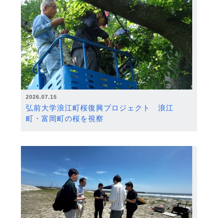
2026.07.15
弘前大学浪江町桜復興プロジェクト 浪江
町・富岡町の桜を視察