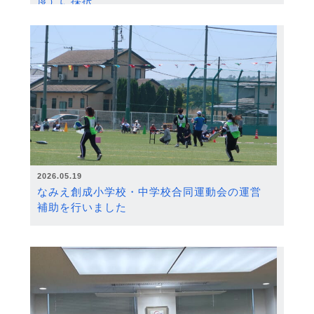
度）に採択
2026.05.19
なみえ創成小学校・中学校合同運動会の運営
補助を行いました