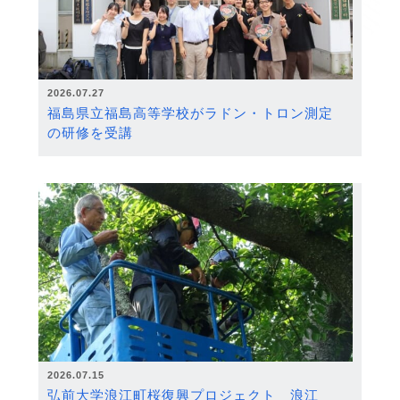
2026.07.27
福島県立福島高等学校がラドン・トロン測定
の研修を受講
2026.07.15
弘前大学浪江町桜復興プロジェクト 浪江