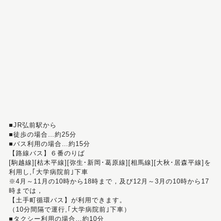
■JR弘前駅から
■徒歩の場合…約25分
■バス利用の場合…約15分
【路線バス】６番のりば
[駒越線][枯木平線][弥生･新岡･葛原線][相馬線][大秋･居森平線]を
利用し,｢大学病院前｣下車
※4月～11月の10時から18時まで，及び12月～3月の10時から17
時までは，
【土手町循環バス】が利用できます。
（10分間隔で運行,｢大学病院前｣下車）
■タクシー利用の場合…約10分