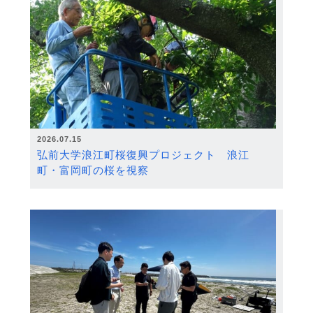
2026.07.15
弘前大学浪江町桜復興プロジェクト 浪江
町・富岡町の桜を視察