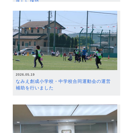
度）に採択
2026.05.19
なみえ創成小学校・中学校合同運動会の運営
補助を行いました