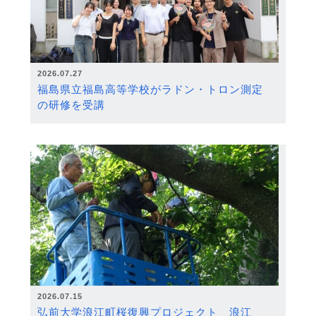
2026.07.27
福島県立福島高等学校がラドン・トロン測定
の研修を受講
2026.07.15
弘前大学浪江町桜復興プロジェクト 浪江