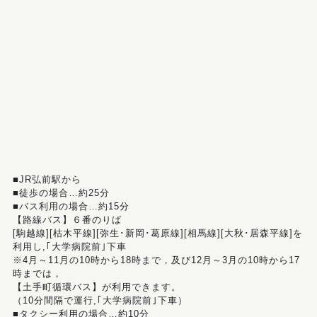
■JR弘前駅から
■徒歩の場合…約25分
■バス利用の場合…約15分
【路線バス】６番のりば
[駒越線][枯木平線][弥生･新岡･葛原線][相馬線][大秋･居森平線]を
利用し,｢大学病院前｣下車
※4月～11月の10時から18時まで，及び12月～3月の10時から17
時までは，
【土手町循環バス】が利用できます。
（10分間隔で運行,｢大学病院前｣下車）
■タクシー利用の場合…約10分