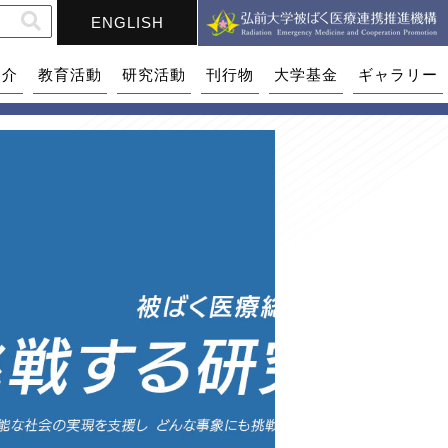
ENGLISH
紹介
教育活動
研究活動
刊行物
大学基金
ギャラリー