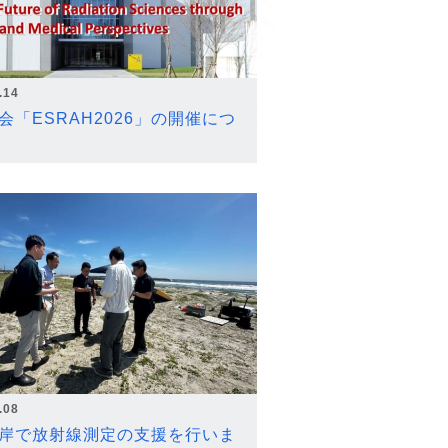
.14
会「ESRAH2026」の開催につ
.08
岸で放射線測定の支援を行いま