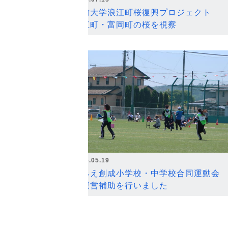
弘前大学浪江町桜復興プロジェクト
浪江町・富岡町の桜を視察
2026.05.19
なみえ創成小学校・中学校合同運動会
の運営補助を行いました