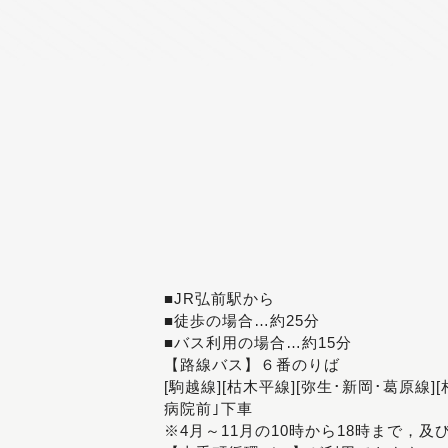
■JR弘前駅から
■徒歩の場合…約25分
■バス利用の場合…約15分
【路線バス】６番のりば
[駒越線][枯木平線][弥生･新岡･葛原線]
病院前｣下車
※4月～11月の10時から18時まで，及