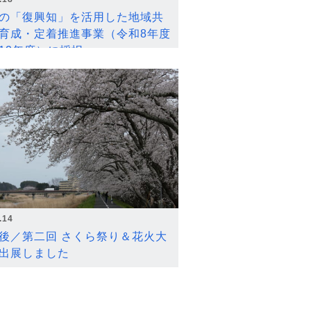
の「復興知」を活用した地域共
育成・定着推進事業（令和8年度
12年度）に採択
.14
後／第二回 さくら祭り＆花火大
出展しました