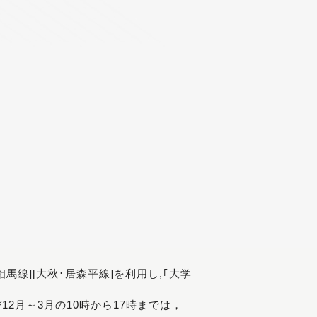
[相馬線][大秋･居森平線]を利用し,｢大学
び12月～3月の10時から17時までは，