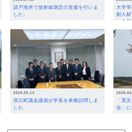
請戸海岸で放射線測定の支援を行いま
大学等
した。
創人材
～令和
2026.05.13
2026.04
浪江町議会議員が学長を表敬訪問しま
「震災
した
会」に