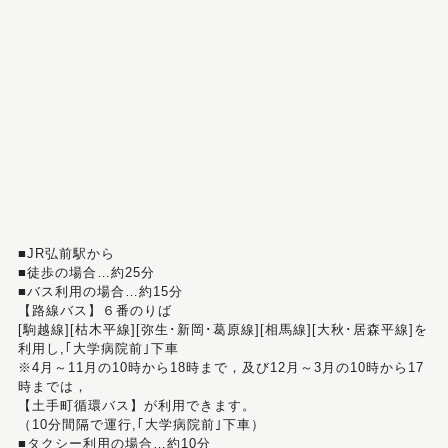
■JR弘前駅から
■徒歩の場合…約25分
■バス利用の場合…約15分
【路線バス】６番のりば
[駒越線][枯木平線][弥生･新岡･葛原線][相馬線][大秋･居森平線]を
利用し,｢大学病院前｣下車
※4月～11月の10時から18時まで，及び12月～3月の10時から17
時までは，
【土手町循環バス】が利用できます。
（10分間隔で運行,｢大学病院前｣下車）
■タクシー利用の場合…約10分