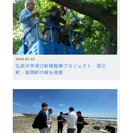
2026.07.15
弘前大学浪江町桜復興プロジェクト 浪江
町・富岡町の桜を視察