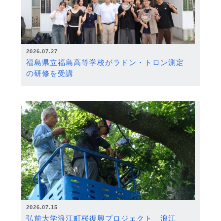
2026.07.27
福島県立福島高等学校がラドン・トロン測定
の研修を受講
2026.07.15
弘前大学浪江町桜復興プロジェクト 浪江