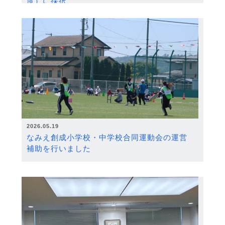
度）に採択
2026.05.19
なみえ創成小学校・中学校合同運動会の運営
補助を行いました