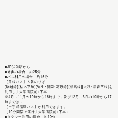
■JR弘前駅から
■徒歩の場合…約25分
■バス利用の場合…約15分
【路線バス】６番のりば
[駒越線][枯木平線][弥生･新岡･葛原線][相馬線][大秋･居森平線]を
利用し,｢大学病院前｣下車
※4月～11月の10時から18時まで，及び12月～3月の10時から17
時までは，
【土手町循環バス】が利用できます。
（10分間隔で運行,｢大学病院前｣下車）
■タクシー利用の場合…約10分