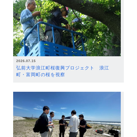
2026.07.15
弘前大学浪江町桜復興プロジェクト 浪江
町・富岡町の桜を視察