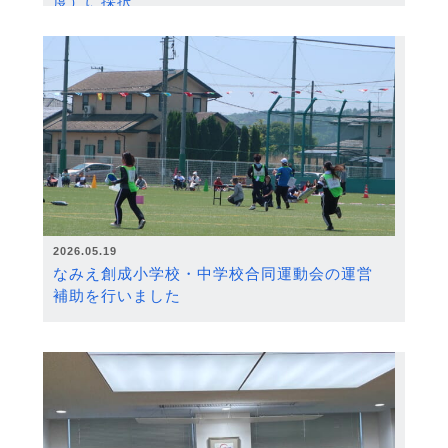
度）に採択
2026.05.19
なみえ創成小学校・中学校合同運動会の運営
補助を行いました