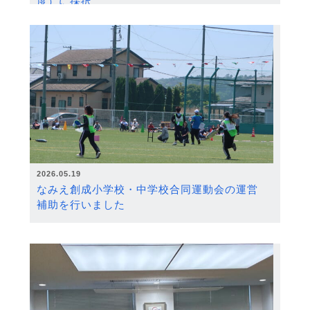
度）に採択
2026.05.19
なみえ創成小学校・中学校合同運動会の運営
補助を行いました