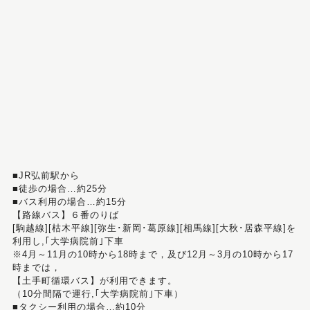
■JR弘前駅から
■徒歩の場合…約25分
■バス利用の場合…約15分
【路線バス】６番のりば
[駒越線][枯木平線][弥生･新岡･葛原線][相馬線][大秋･居森平線]を
利用し,｢大学病院前｣下車
※4月～11月の10時から18時まで，及び12月～3月の10時から17
時までは，
【土手町循環バス】が利用できます。
（10分間隔で運行,｢大学病院前｣下車）
■タクシー利用の場合…約10分