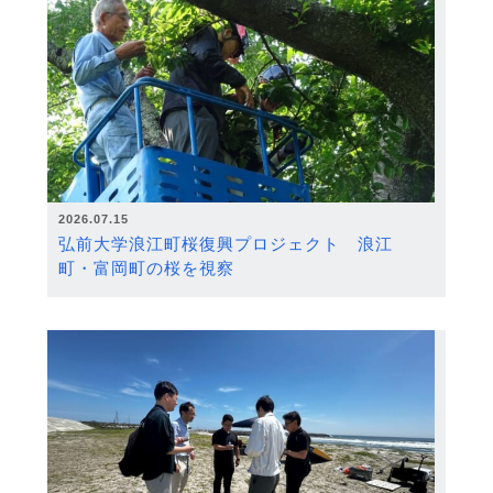
2026.07.15
弘前大学浪江町桜復興プロジェクト 浪江
町・富岡町の桜を視察