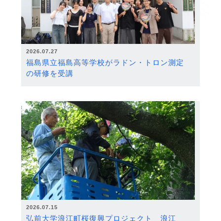
2026.07.27
福島県立福島高等学校がラドン・トロン測定
の研修を受講
2026.07.15
弘前大学浪江町桜復興プロジェクト 浪江