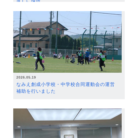
度）に採択
2026.05.19
なみえ創成小学校・中学校合同運動会の運営
補助を行いました