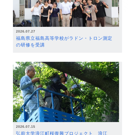
2026.07.27
福島県立福島高等学校がラドン・トロン測定
の研修を受講
2026.07.15
弘前大学浪江町桜復興プロジェクト 浪江