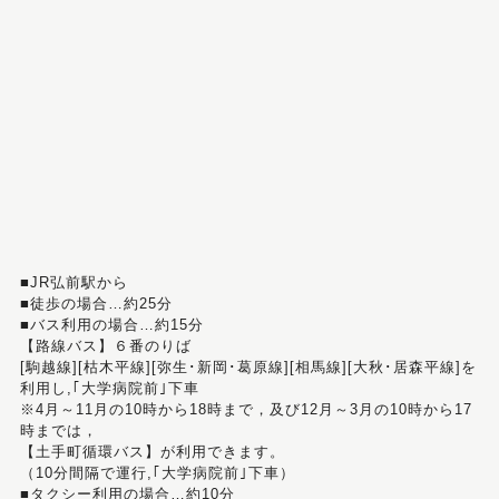
■JR弘前駅から
■徒歩の場合…約25分
■バス利用の場合…約15分
【路線バス】６番のりば
[駒越線][枯木平線][弥生･新岡･葛原線][相馬線][大秋･居森平線]を
利用し,｢大学病院前｣下車
※4月～11月の10時から18時まで，及び12月～3月の10時から17
時までは，
【土手町循環バス】が利用できます。
（10分間隔で運行,｢大学病院前｣下車）
■タクシー利用の場合…約10分