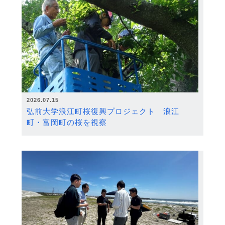
2026.07.15
弘前大学浪江町桜復興プロジェクト 浪江
町・富岡町の桜を視察