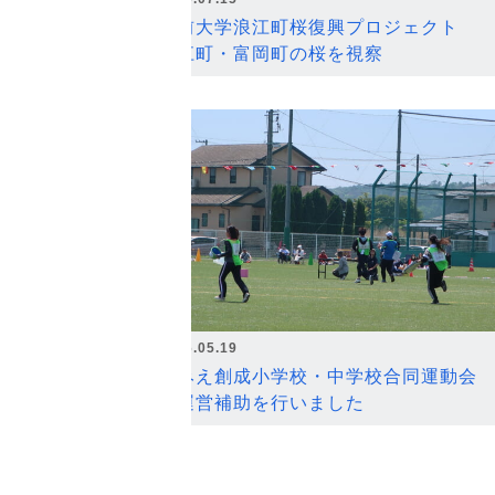
弘前大学浪江町桜復興プロジェクト
浪江町・富岡町の桜を視察
2026.05.19
なみえ創成小学校・中学校合同運動会
の運営補助を行いました