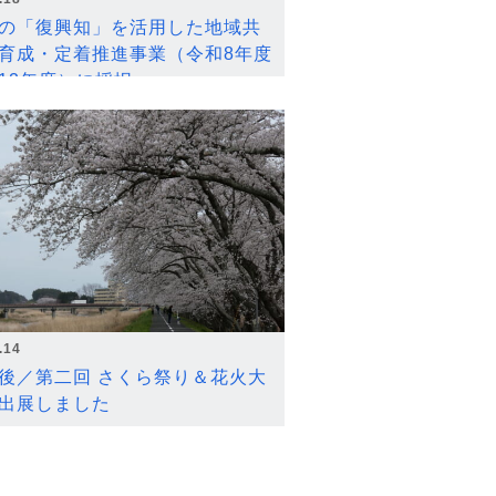
の「復興知」を活用した地域共
育成・定着推進事業（令和8年度
12年度）に採択
.14
後／第二回 さくら祭り＆花火大
出展しました