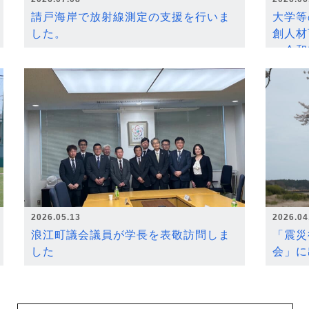
請戸海岸で放射線測定の支援を行いま
大学等
した。
創人材
～令和
2026.05.13
2026.04
浪江町議会議員が学長を表敬訪問しま
「震災
した
会」に