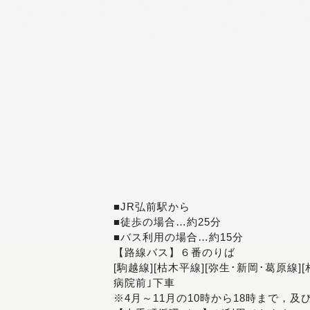
■JR弘前駅から
■徒歩の場合…約25分
■バス利用の場合…約15分
【路線バス】６番のりば
[駒越線][枯木平線][弥生･新岡･葛原線]
病院前｣下車
※4月～11月の10時から18時まで，及