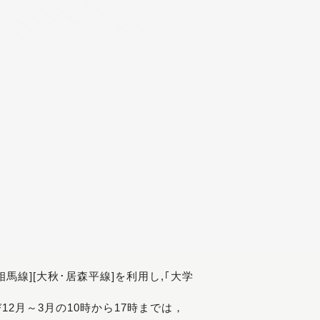
[相馬線][大秋･居森平線]を利用し,｢大学
び12月～3月の10時から17時までは，