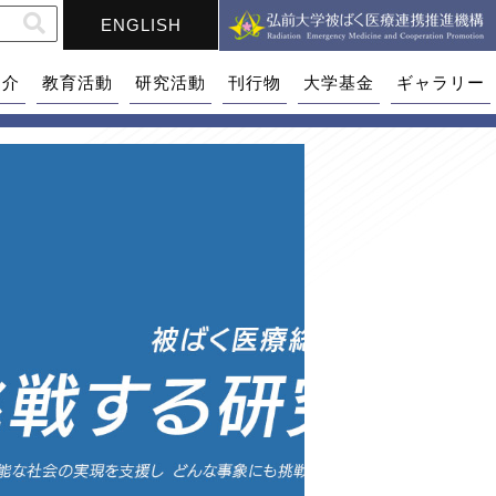
ENGLISH
紹介
教育活動
研究活動
刊行物
大学基金
ギャラリー