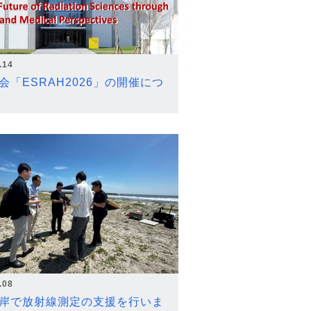
.14
会「ESRAH2026」の開催につ
.08
岸で放射線測定の支援を行いま