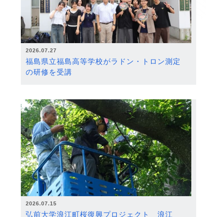
2026.07.27
福島県立福島高等学校がラドン・トロン測定
の研修を受講
2026.07.15
弘前大学浪江町桜復興プロジェクト 浪江