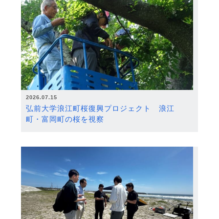
2026.07.15
弘前大学浪江町桜復興プロジェクト 浪江
町・富岡町の桜を視察