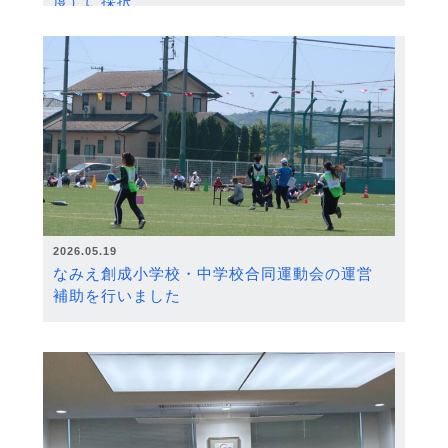
度）に採択
2026.05.19
なみえ創成小学校・中学校合同運動会の運営
補助を行いました