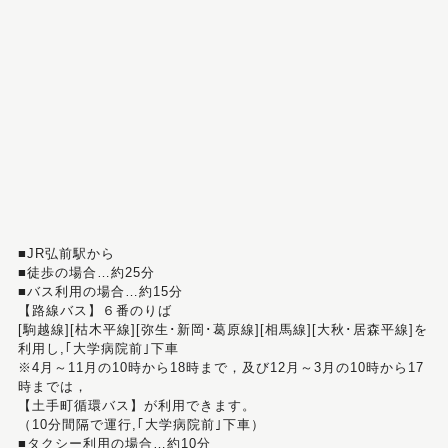
■JR弘前駅から
■徒歩の場合…約25分
■バス利用の場合…約15分
【路線バス】６番のりば
[駒越線][枯木平線][弥生･新岡･葛原線][相馬線][大秋･居森平線]を
利用し,｢大学病院前｣下車
※4月～11月の10時から18時まで，及び12月～3月の10時から17
時までは，
【土手町循環バス】が利用できます。
（10分間隔で運行,｢大学病院前｣下車）
■タクシー利用の場合…約10分