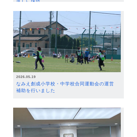
度）に採択
2026.05.19
なみえ創成小学校・中学校合同運動会の運営
補助を行いました