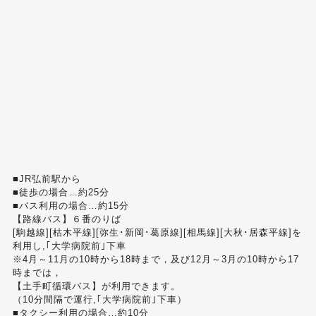
■JR弘前駅から
■徒歩の場合…約25分
■バス利用の場合…約15分
【路線バス】６番のりば
[駒越線][枯木平線][弥生･新岡･葛原線][相馬線][大秋･居森平線]を
利用し,｢大学病院前｣下車
※4月～11月の10時から18時まで，及び12月～3月の10時から17
時までは，
【土手町循環バス】が利用できます。
（10分間隔で運行,｢大学病院前｣下車）
■タクシー利用の場合…約10分