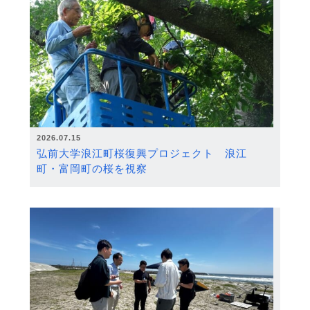
2026.07.15
弘前大学浪江町桜復興プロジェクト 浪江
町・富岡町の桜を視察