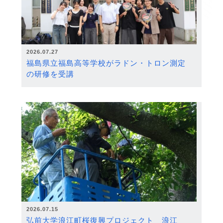
2026.07.27
福島県立福島高等学校がラドン・トロン測定
の研修を受講
2026.07.15
弘前大学浪江町桜復興プロジェクト 浪江