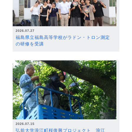
2026.07.27
福島県立福島高等学校がラドン・トロン測定
の研修を受講
2026.07.15
弘前大学浪江町桜復興プロジェクト 浪江