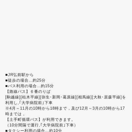
■JR弘前駅から
■徒歩の場合…約25分
■バス利用の場合…約15分
【路線バス】６番のりば
[駒越線][枯木平線][弥生･新岡･葛原線][相馬線][大秋･居森平線]を
利用し,｢大学病院前｣下車
※4月～11月の10時から18時まで，及び12月～3月の10時から17
時までは，
【土手町循環バス】が利用できます。
（10分間隔で運行,｢大学病院前｣下車）
■タクシー利用の場合…約10分