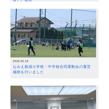
度）に採択
2026.05.19
なみえ創成小学校・中学校合同運動会の運営
補助を行いました