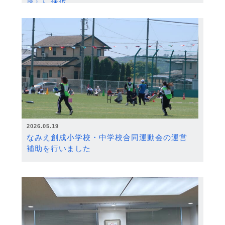
度）に採択
2026.05.19
なみえ創成小学校・中学校合同運動会の運営
補助を行いました