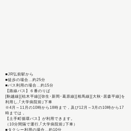
■JR弘前駅から
■徒歩の場合…約25分
■バス利用の場合…約15分
【路線バス】６番のりば
[駒越線][枯木平線][弥生･新岡･葛原線][相馬線][大秋･居森平線]を
利用し,｢大学病院前｣下車
※4月～11月の10時から18時まで，及び12月～3月の10時から17
時までは，
【土手町循環バス】が利用できます。
（10分間隔で運行,｢大学病院前｣下車）
■タクシー利用の場合…約10分