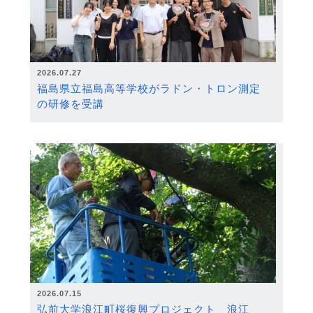
2026.07.27
福島県立福島高等学校がラドン・トロン測定
の研修を受講
2026.07.15
弘前大学浪江町桜復興プロジェクト 浪江