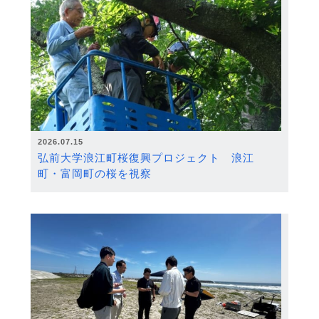
2026.07.15
弘前大学浪江町桜復興プロジェクト 浪江
町・富岡町の桜を視察