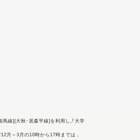
[相馬線][大秋･居森平線]を利用し,｢大学
び12月～3月の10時から17時までは，