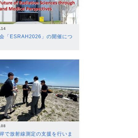
.14
会「ESRAH2026」の開催につ
.08
岸で放射線測定の支援を行いま