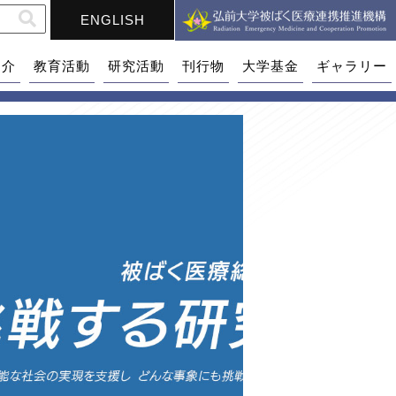
ENGLISH
紹介
教育活動
研究活動
刊行物
大学基金
ギャラリー