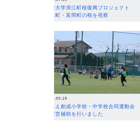
弘前大学浪江町桜復興プロジェクト
浪江町・富岡町の桜を視察
2026.05.19
なみえ創成小学校・中学校合同運動会
の運営補助を行いました