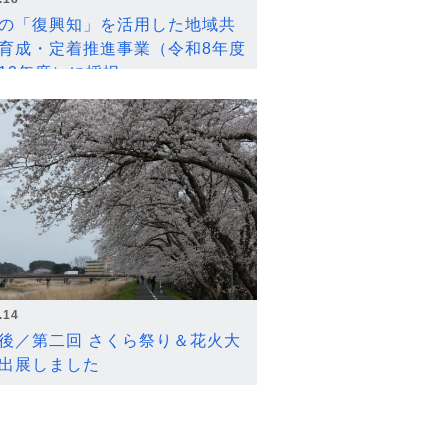
の「復興知」を活用した地域共
育成・定着推進事業（令和8年度
12年度）に採択
.14
後／第二回 さくら祭り＆花火大
出展しました