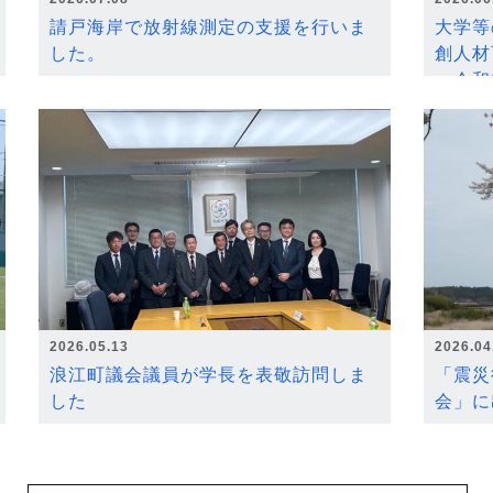
請戸海岸で放射線測定の支援を行いま
大学等
した。
創人材
～令和
2026.05.13
2026.04
浪江町議会議員が学長を表敬訪問しま
「震災
した
会」に