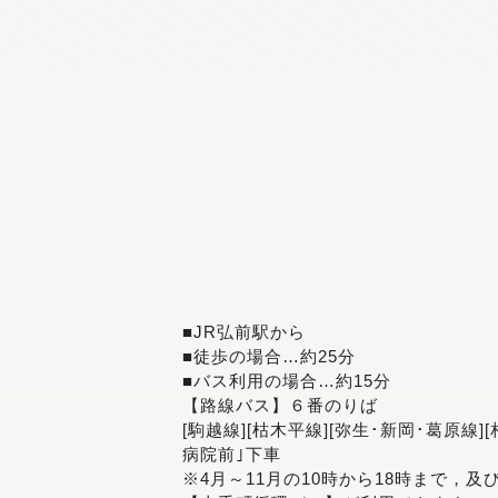
■JR弘前駅から
■徒歩の場合…約25分
■バス利用の場合…約15分
【路線バス】６番のりば
[駒越線][枯木平線][弥生･新岡･葛原線]
病院前｣下車
※4月～11月の10時から18時まで，及