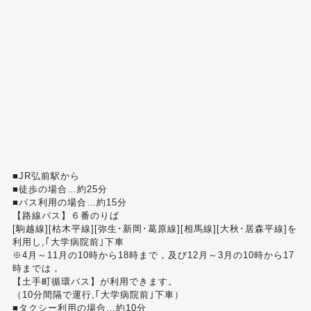
■JR弘前駅から
■徒歩の場合…約25分
■バス利用の場合…約15分
【路線バス】６番のりば
[駒越線][枯木平線][弥生･新岡･葛原線][相馬線][大秋･居森平線]を
利用し,｢大学病院前｣下車
※4月～11月の10時から18時まで，及び12月～3月の10時から17
時までは，
【土手町循環バス】が利用できます。
（10分間隔で運行,｢大学病院前｣下車）
■タクシー利用の場合…約10分