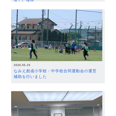
度）に採択
2026.05.19
なみえ創成小学校・中学校合同運動会の運営
補助を行いました