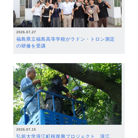
2026.07.27
福島県立福島高等学校がラドン・トロン測定
の研修を受講
2026.07.15
弘前大学浪江町桜復興プロジェクト 浪江