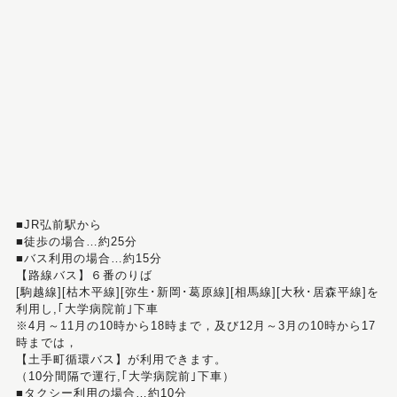
■JR弘前駅から
■徒歩の場合…約25分
■バス利用の場合…約15分
【路線バス】６番のりば
[駒越線][枯木平線][弥生･新岡･葛原線][相馬線][大秋･居森平線]を
利用し,｢大学病院前｣下車
※4月～11月の10時から18時まで，及び12月～3月の10時から17
時までは，
【土手町循環バス】が利用できます。
（10分間隔で運行,｢大学病院前｣下車）
■タクシー利用の場合…約10分