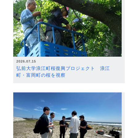
2026.07.15
弘前大学浪江町桜復興プロジェクト 浪江
町・富岡町の桜を視察