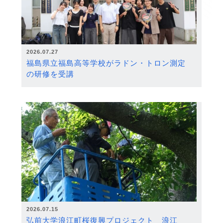
2026.07.27
福島県立福島高等学校がラドン・トロン測定
の研修を受講
2026.07.15
弘前大学浪江町桜復興プロジェクト 浪江