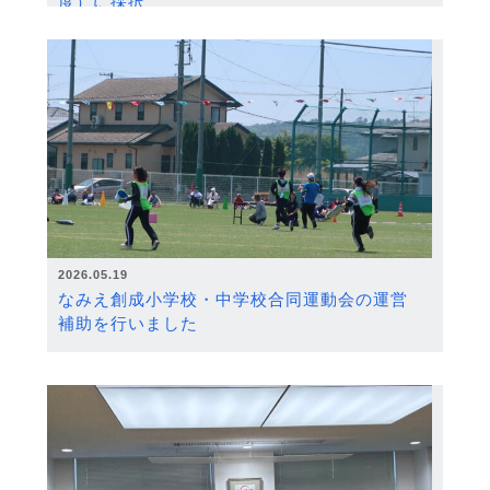
度）に採択
2026.05.19
なみえ創成小学校・中学校合同運動会の運営
補助を行いました