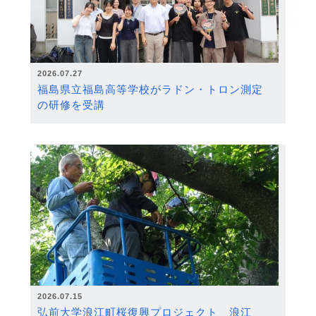
2026.07.27
福島県立福島高等学校がラドン・トロン測定
の研修を受講
2026.07.15
弘前大学浪江町桜復興プロジェクト 浪江