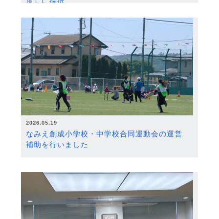
度）に採択
2026.05.19
なみえ創成小学校・中学校合同運動会の運営
補助を行いました