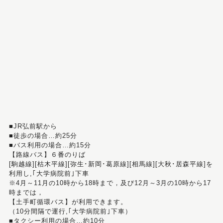
■JR弘前駅から
■徒歩の場合…約25分
■バス利用の場合…約15分
【路線バス】６番のりば
[駒越線][枯木平線][弥生･新岡･葛原線][相馬線][大秋･居森平線]を
利用し,｢大学病院前｣下車
※4月～11月の10時から18時まで，及び12月～3月の10時から17
時までは，
【土手町循環バス】が利用できます。
（10分間隔で運行,｢大学病院前｣下車）
■タクシー利用の場合…約10分