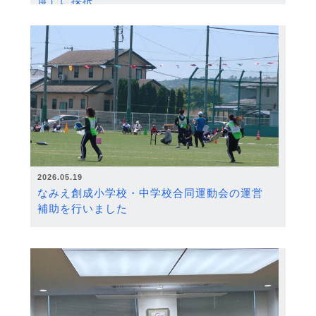
度）に採択
2026.05.19
なみえ創成小学校・中学校合同運動会の運営
補助を行いました