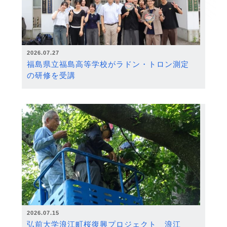
2026.07.27
福島県立福島高等学校がラドン・トロン測定
の研修を受講
2026.07.15
弘前大学浪江町桜復興プロジェクト 浪江