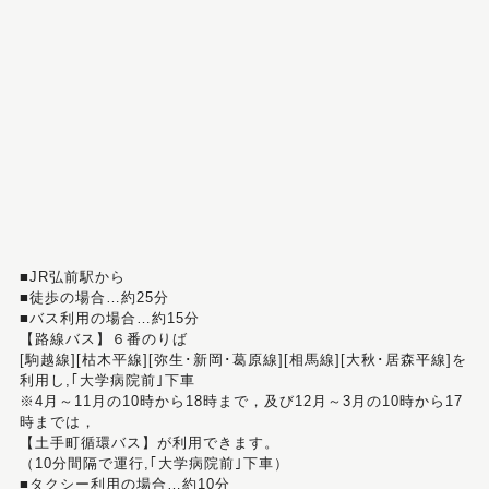
■JR弘前駅から
■徒歩の場合…約25分
■バス利用の場合…約15分
【路線バス】６番のりば
[駒越線][枯木平線][弥生･新岡･葛原線][相馬線][大秋･居森平線]を
利用し,｢大学病院前｣下車
※4月～11月の10時から18時まで，及び12月～3月の10時から17
時までは，
【土手町循環バス】が利用できます。
（10分間隔で運行,｢大学病院前｣下車）
■タクシー利用の場合…約10分