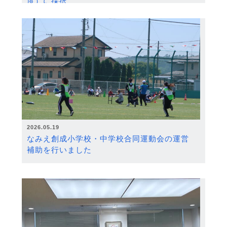
度）に採択
2026.05.19
なみえ創成小学校・中学校合同運動会の運営
補助を行いました