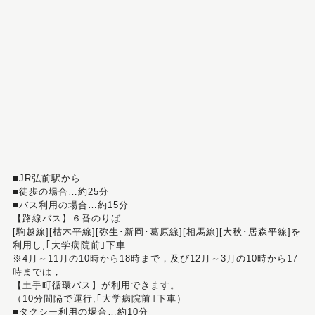
■JR弘前駅から
■徒歩の場合…約25分
■バス利用の場合…約15分
【路線バス】６番のりば
[駒越線][枯木平線][弥生･新岡･葛原線][相馬線][大秋･居森平線]を
利用し,｢大学病院前｣下車
※4月～11月の10時から18時まで，及び12月～3月の10時から17
時までは，
【土手町循環バス】が利用できます。
（10分間隔で運行,｢大学病院前｣下車）
■タクシー利用の場合…約10分