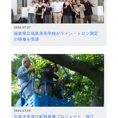
2026.07.27
福島県立福島高等学校がラドン・トロン測定
の研修を受講
2026.07.15
弘前大学浪江町桜復興プロジェクト 浪江