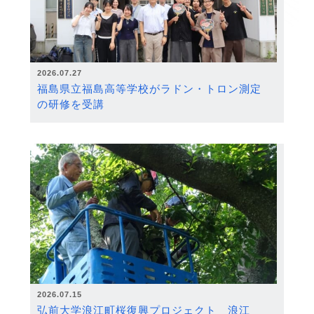
2026.07.27
福島県立福島高等学校がラドン・トロン測定
の研修を受講
2026.07.15
弘前大学浪江町桜復興プロジェクト 浪江