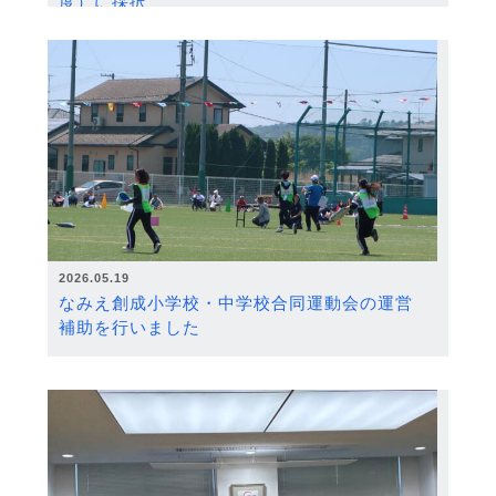
度）に採択
2026.05.19
なみえ創成小学校・中学校合同運動会の運営
補助を行いました