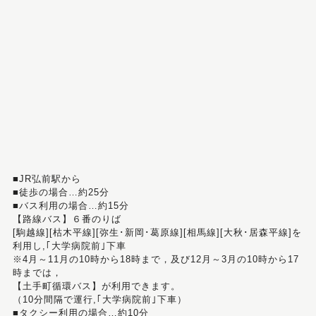
■JR弘前駅から
■徒歩の場合…約25分
■バス利用の場合…約15分
【路線バス】６番のりば
[駒越線][枯木平線][弥生･新岡･葛原線][相馬線][大秋･居森平線]を
利用し,｢大学病院前｣下車
※4月～11月の10時から18時まで，及び12月～3月の10時から17
時までは，
【土手町循環バス】が利用できます。
（10分間隔で運行,｢大学病院前｣下車）
■タクシー利用の場合…約10分