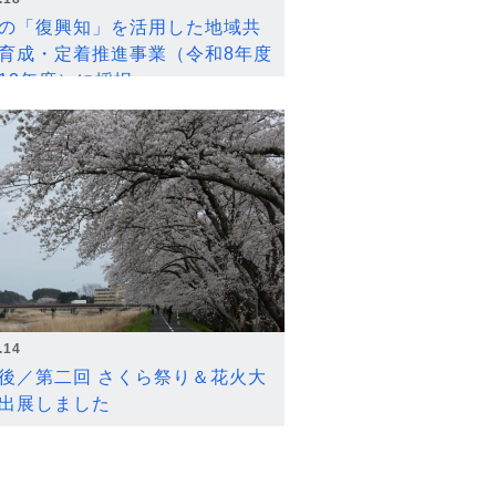
の「復興知」を活用した地域共
育成・定着推進事業（令和8年度
12年度）に採択
.14
後／第二回 さくら祭り＆花火大
出展しました