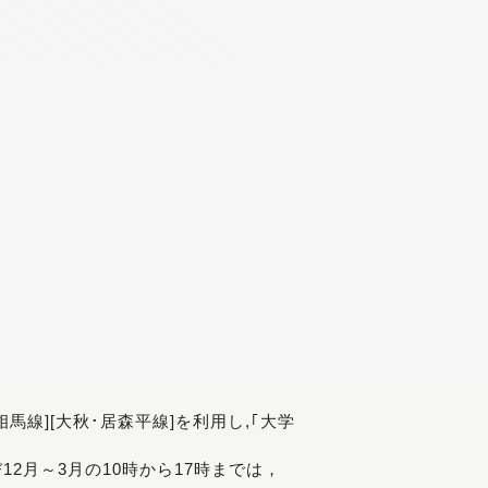
[相馬線][大秋･居森平線]を利用し,｢大学
び12月～3月の10時から17時までは，