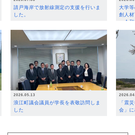
請戸海岸で放射線測定の支援を行いま
大学等
した。
創人材
～令和
2026.05.13
2026.04
浪江町議会議員が学長を表敬訪問しま
「震災
した
会」に