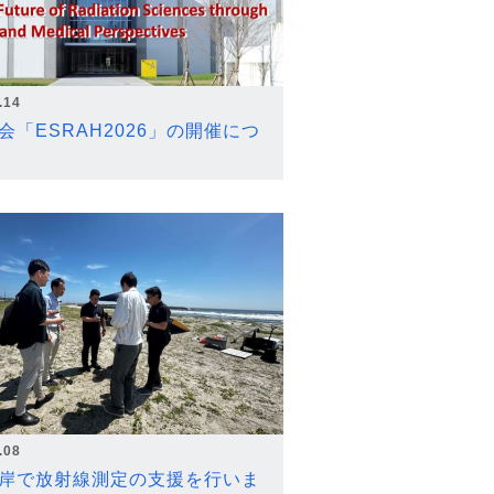
.14
会「ESRAH2026」の開催につ
.08
岸で放射線測定の支援を行いま