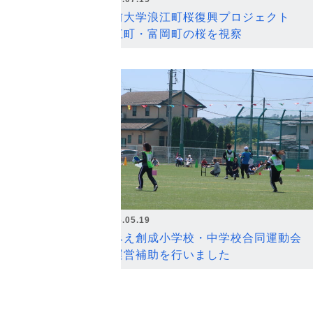
弘前大学浪江町桜復興プロジェクト
浪江町・富岡町の桜を視察
2026.05.19
なみえ創成小学校・中学校合同運動会
の運営補助を行いました