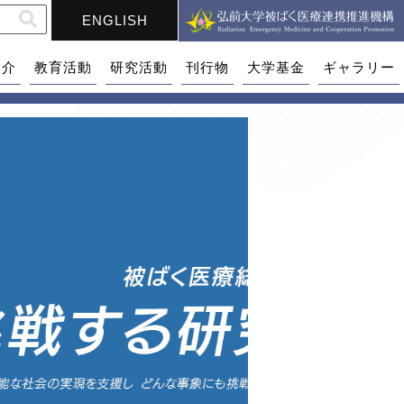
ENGLISH
紹介
教育活動
研究活動
刊行物
大学基金
ギャラリー