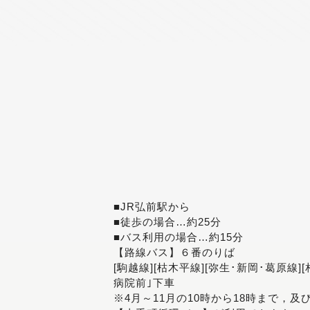
■JR弘前駅から
■徒歩の場合…約25分
■バス利用の場合…約15分
【路線バス】６番のりば
[駒越線][枯木平線][弥生･新岡･葛原線]
病院前｣下車
※4月～11月の10時から18時まで，及