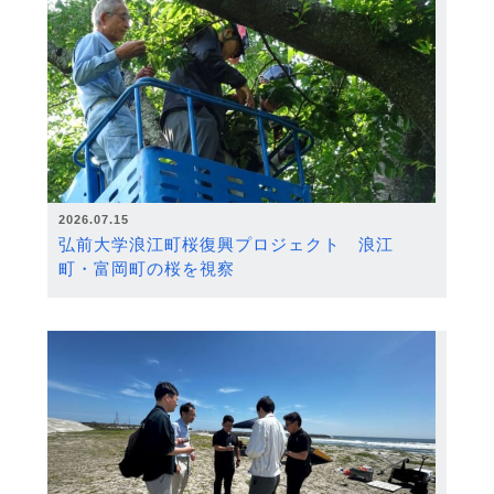
2026.07.15
弘前大学浪江町桜復興プロジェクト 浪江
町・富岡町の桜を視察