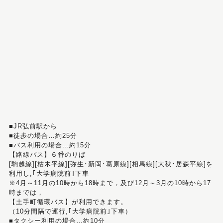
■JR弘前駅から
■徒歩の場合…約25分
■バス利用の場合…約15分
【路線バス】６番のりば
[駒越線][枯木平線][弥生･新岡･葛原線][相馬線][大秋･居森平線]を
利用し,｢大学病院前｣下車
※4月～11月の10時から18時まで，及び12月～3月の10時から17
時までは，
【土手町循環バス】が利用できます。
（10分間隔で運行,｢大学病院前｣下車）
■タクシー利用の場合…約10分