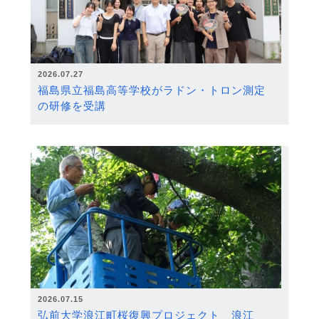
2026.07.27
福島県立福島高等学校がラドン・トロン測定
の研修を受講
2026.07.15
弘前大学浪江町桜復興プロジェクト 浪江