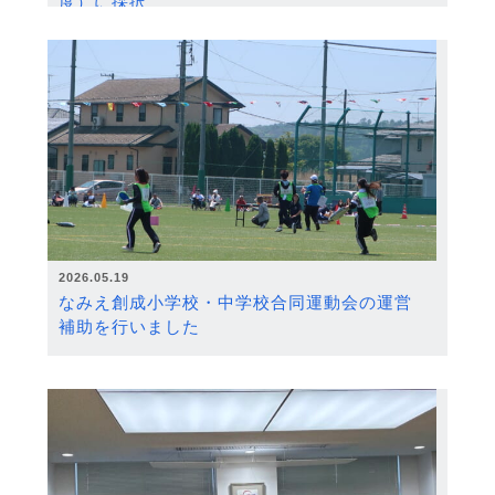
度）に採択
2026.05.19
なみえ創成小学校・中学校合同運動会の運営
補助を行いました