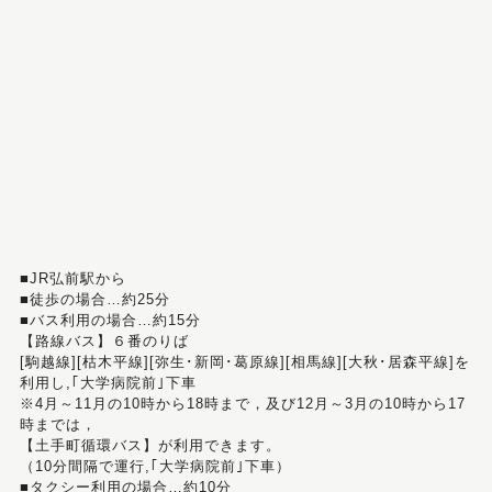
■JR弘前駅から
■徒歩の場合…約25分
■バス利用の場合…約15分
【路線バス】６番のりば
[駒越線][枯木平線][弥生･新岡･葛原線][相馬線][大秋･居森平線]を
利用し,｢大学病院前｣下車
※4月～11月の10時から18時まで，及び12月～3月の10時から17
時までは，
【土手町循環バス】が利用できます。
（10分間隔で運行,｢大学病院前｣下車）
■タクシー利用の場合…約10分