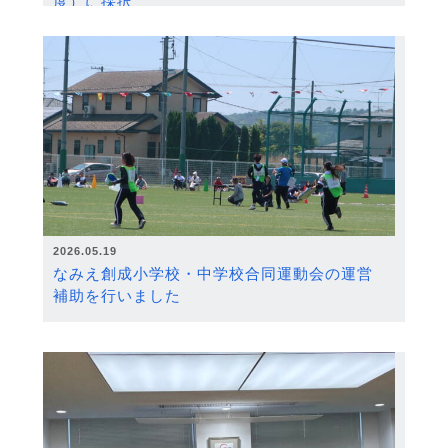
度）に採択
2026.05.19
なみえ創成小学校・中学校合同運動会の運営
補助を行いました