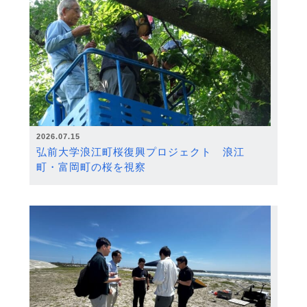
2026.07.15
弘前大学浪江町桜復興プロジェクト 浪江
町・富岡町の桜を視察