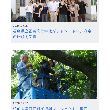
2026.07.27
福島県立福島高等学校がラドン・トロン測定
の研修を受講
2026.07.15
弘前大学浪江町桜復興プロジェクト 浪江