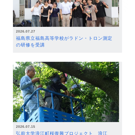
2026.07.27
福島県立福島高等学校がラドン・トロン測定
の研修を受講
2026.07.15
弘前大学浪江町桜復興プロジェクト 浪江