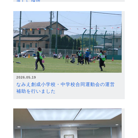
度）に採択
2026.05.19
なみえ創成小学校・中学校合同運動会の運営
補助を行いました