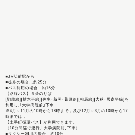
■JR弘前駅から
■徒歩の場合…約25分
■バス利用の場合…約15分
【路線バス】６番のりば
[駒越線][枯木平線][弥生･新岡･葛原線][相馬線][大秋･居森平線]を
利用し,｢大学病院前｣下車
※4月～11月の10時から18時まで，及び12月～3月の10時から17
時までは，
【土手町循環バス】が利用できます。
（10分間隔で運行,｢大学病院前｣下車）
■タクシー利用の場合…約10分