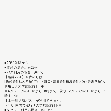
■JR弘前駅から
■徒歩の場合…約25分
■バス利用の場合…約15分
【路線バス】６番のりば
[駒越線][枯木平線][弥生･新岡･葛原線][相馬線][大秋･居森平線]を
利用し,｢大学病院前｣下車
※4月～11月の10時から18時まで，及び12月～3月の10時から17
時までは，
【土手町循環バス】が利用できます。
（10分間隔で運行,｢大学病院前｣下車）
■タクシー利用の場合…約10分