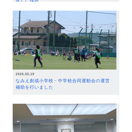
度）に採択
2026.05.19
なみえ創成小学校・中学校合同運動会の運営
補助を行いました