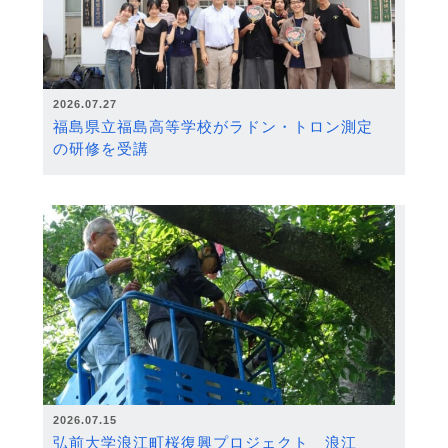
2026.07.27
福島県立福島高等学校がラドン・トロン測定
の研修を受講
2026.07.15
弘前大学浪江町桜復興プロジェクト 浪江