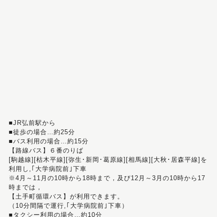
■JR弘前駅から
■徒歩の場合…約25分
■バス利用の場合…約15分
【路線バス】６番のりば
[駒越線][枯木平線][弥生･新岡･葛原線][相馬線][大秋･居森平線]を
利用し,｢大学病院前｣下車
※4月～11月の10時から18時まで，及び12月～3月の10時から17
時までは，
【土手町循環バス】が利用できます。
（10分間隔で運行,｢大学病院前｣下車）
■タクシー利用の場合…約10分