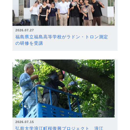
2026.07.27
福島県立福島高等学校がラドン・トロン測定
の研修を受講
2026.07.15
弘前大学浪江町桜復興プロジェクト 浪江