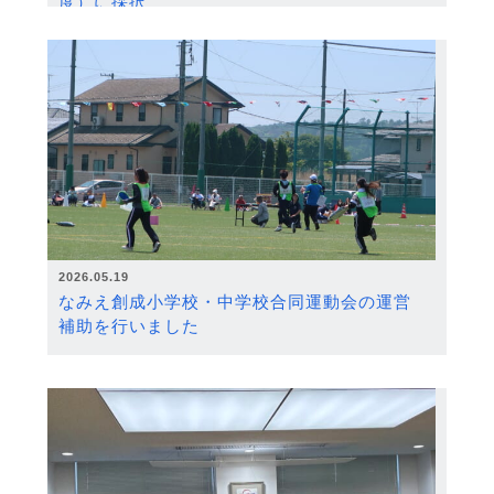
度）に採択
2026.05.19
なみえ創成小学校・中学校合同運動会の運営
補助を行いました