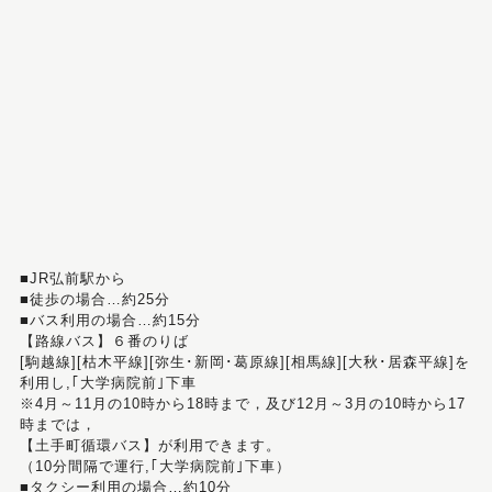
■JR弘前駅から
■徒歩の場合…約25分
■バス利用の場合…約15分
【路線バス】６番のりば
[駒越線][枯木平線][弥生･新岡･葛原線][相馬線][大秋･居森平線]を
利用し,｢大学病院前｣下車
※4月～11月の10時から18時まで，及び12月～3月の10時から17
時までは，
【土手町循環バス】が利用できます。
（10分間隔で運行,｢大学病院前｣下車）
■タクシー利用の場合…約10分