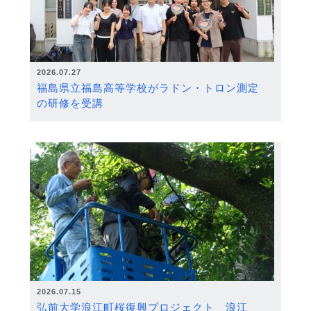
2026.07.27
福島県立福島高等学校がラドン・トロン測定
の研修を受講
2026.07.15
弘前大学浪江町桜復興プロジェクト 浪江