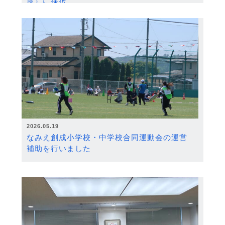
度）に採択
2026.05.19
なみえ創成小学校・中学校合同運動会の運営
補助を行いました