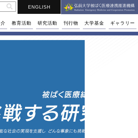
ENGLISH
紹介
教育活動
研究活動
刊行物
大学基金
ギャラリー