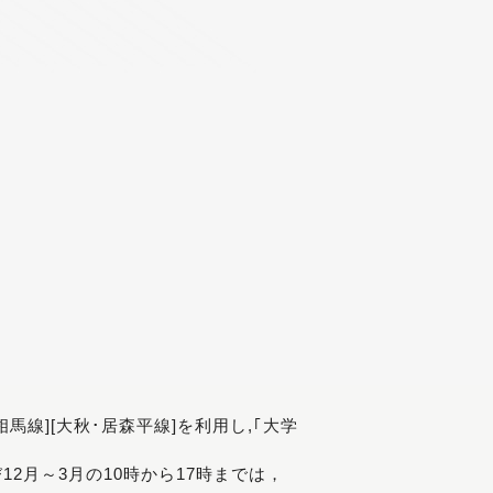
[相馬線][大秋･居森平線]を利用し,｢大学
び12月～3月の10時から17時までは，