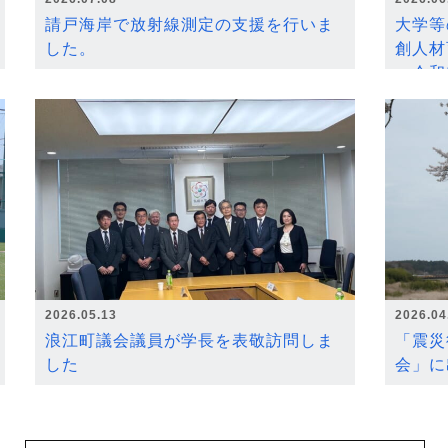
請戸海岸で放射線測定の支援を行いま
大学等
した。
創人材
～令和
2026.05.13
2026.04
浪江町議会議員が学長を表敬訪問しま
「震災
した
会」に