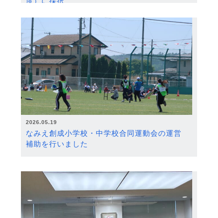
度）に採択
2026.05.19
なみえ創成小学校・中学校合同運動会の運営
補助を行いました