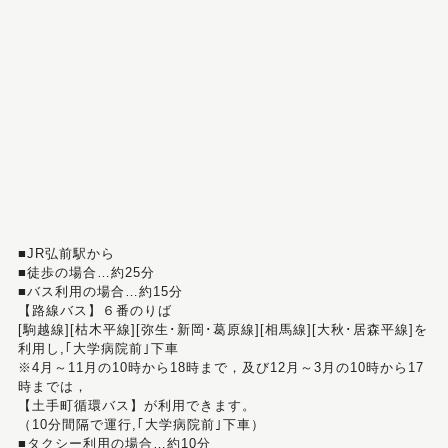
■JR弘前駅から
■徒歩の場合…約25分
■バス利用の場合…約15分
【路線バス】６番のりば
[駒越線][枯木平線][弥生･新岡･葛原線][相馬線][大秋･居森平線]を
利用し,｢大学病院前｣下車
※4月～11月の10時から18時まで，及び12月～3月の10時から17
時までは，
【土手町循環バス】が利用できます。
（10分間隔で運行,｢大学病院前｣下車）
■タクシー利用の場合…約10分