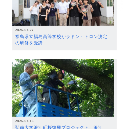
2026.07.27
福島県立福島高等学校がラドン・トロン測定
の研修を受講
2026.07.15
弘前大学浪江町桜復興プロジェクト 浪江