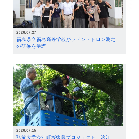
2026.07.27
福島県立福島高等学校がラドン・トロン測定
の研修を受講
2026.07.15
弘前大学浪江町桜復興プロジェクト 浪江