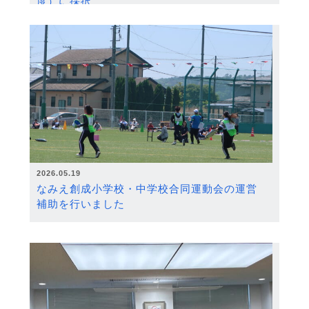
度）に採択
2026.05.19
なみえ創成小学校・中学校合同運動会の運営
補助を行いました