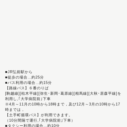
■JR弘前駅から
■徒歩の場合…約25分
■バス利用の場合…約15分
【路線バス】６番のりば
[駒越線][枯木平線][弥生･新岡･葛原線][相馬線][大秋･居森平線]を
利用し,｢大学病院前｣下車
※4月～11月の10時から18時まで，及び12月～3月の10時から17
時までは，
【土手町循環バス】が利用できます。
（10分間隔で運行,｢大学病院前｣下車）
■タクシー利用の場合…約10分