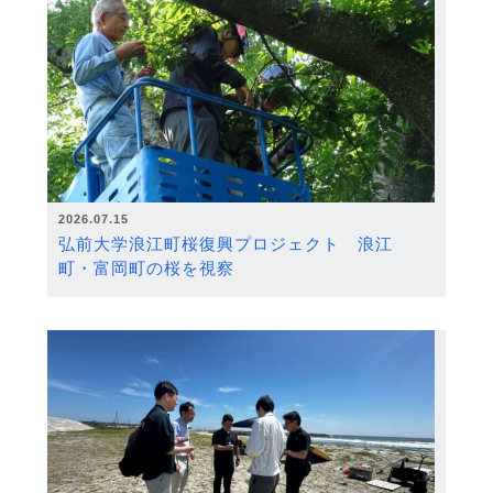
2026.07.15
弘前大学浪江町桜復興プロジェクト 浪江
町・富岡町の桜を視察