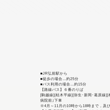
■JR弘前駅から
■徒歩の場合…約25分
■バス利用の場合…約15分
【路線バス】６番のりば
[駒越線][枯木平線][弥生･新岡･葛原線]
病院前｣下車
※4月～11月の10時から18時まで，及