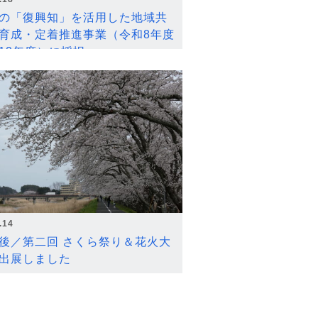
の「復興知」を活用した地域共
育成・定着推進事業（令和8年度
12年度）に採択
.14
後／第二回 さくら祭り＆花火大
出展しました