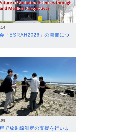
.14
会「ESRAH2026」の開催につ
.08
岸で放射線測定の支援を行いま