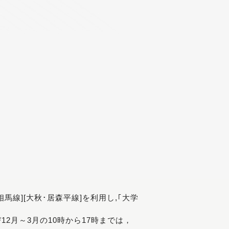
[相馬線][大秋･居森平線]を利用し,｢大学
び12月～3月の10時から17時までは，