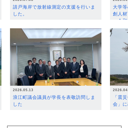
請戸海岸で放射線測定の支援を行いま
大学等
した。
創人材
～令和
2026.05.13
2026.04
浪江町議会議員が学長を表敬訪問しま
「震災
した
会」に