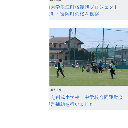
弘前大学浪江町桜復興プロジェクト
浪江町・富岡町の桜を視察
2026.05.19
なみえ創成小学校・中学校合同運動会
の運営補助を行いました