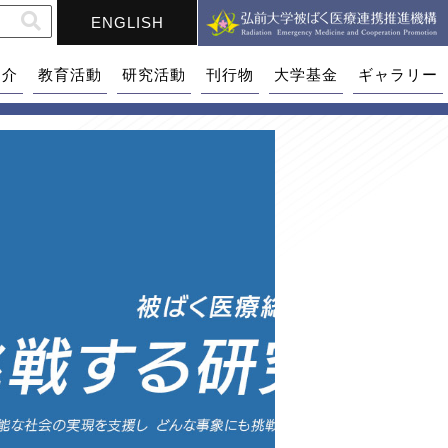
ENGLISH
紹介
教育活動
研究活動
刊行物
大学基金
ギャラリー