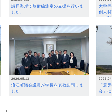
請戸海岸で放射線測定の支援を行いま
大学等
した。
創人材
～令和
2026.05.13
2026.04
浪江町議会議員が学長を表敬訪問しま
「震災
した
会」に