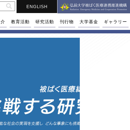
ENGLISH
紹介
教育活動
研究活動
刊行物
大学基金
ギャラリー