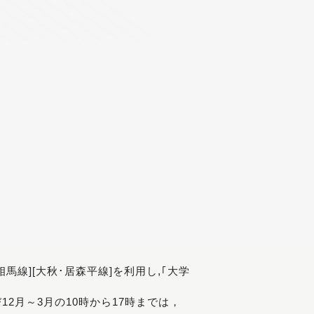
[相馬線][大秋･居森平線]を利用し,｢大学
び12月～3月の10時から17時までは，