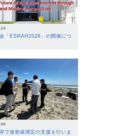
.14
会「ESRAH2026」の開催につ
.08
岸で放射線測定の支援を行いま