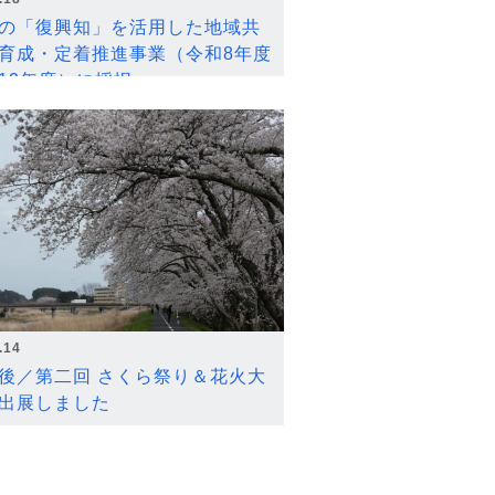
の「復興知」を活用した地域共
育成・定着推進事業（令和8年度
12年度）に採択
.14
後／第二回 さくら祭り＆花火大
出展しました