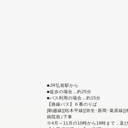
■JR弘前駅から
■徒歩の場合…約25分
■バス利用の場合…約15分
【路線バス】６番のりば
[駒越線][枯木平線][弥生･新岡･葛原線]
病院前｣下車
※4月～11月の10時から18時まで，及