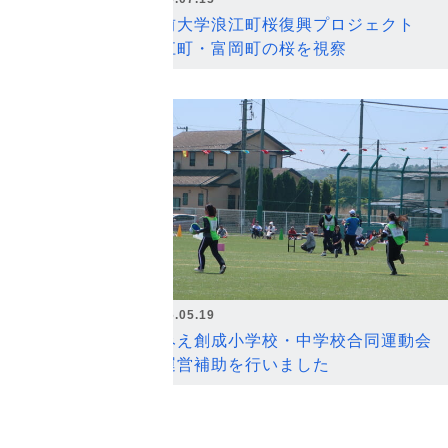
弘前大学浪江町桜復興プロジェクト
浪江町・富岡町の桜を視察
2026.05.19
なみえ創成小学校・中学校合同運動会
の運営補助を行いました