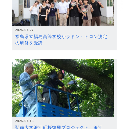
2026.07.27
福島県立福島高等学校がラドン・トロン測定
の研修を受講
2026.07.15
弘前大学浪江町桜復興プロジェクト 浪江