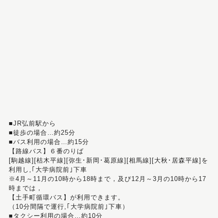
■JR弘前駅から
■徒歩の場合…約25分
■バス利用の場合…約15分
【路線バス】６番のりば
[駒越線][枯木平線][弥生･新岡･葛原線][相馬線][大秋･居森平線]を
利用し,｢大学病院前｣下車
※4月～11月の10時から18時まで，及び12月～3月の10時から17
時までは，
【土手町循環バス】が利用できます。
（10分間隔で運行,｢大学病院前｣下車）
■タクシー利用の場合…約10分