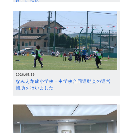
度）に採択
2026.05.19
なみえ創成小学校・中学校合同運動会の運営
補助を行いました