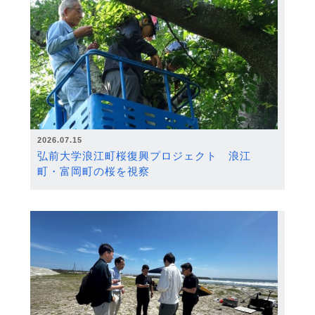
2026.07.15
弘前大学浪江町桜復興プロジェクト 浪江
町・富岡町の桜を視察