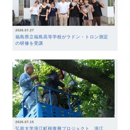
2026.07.27
福島県立福島高等学校がラドン・トロン測定
の研修を受講
2026.07.15
弘前大学浪江町桜復興プロジェクト 浪江