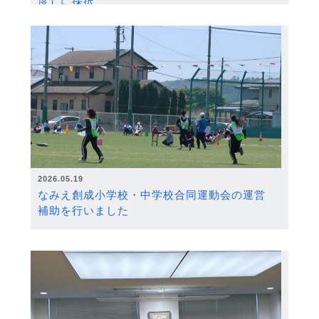
度）に採択
2026.05.19
なみえ創成小学校・中学校合同運動会の運営
補助を行いました