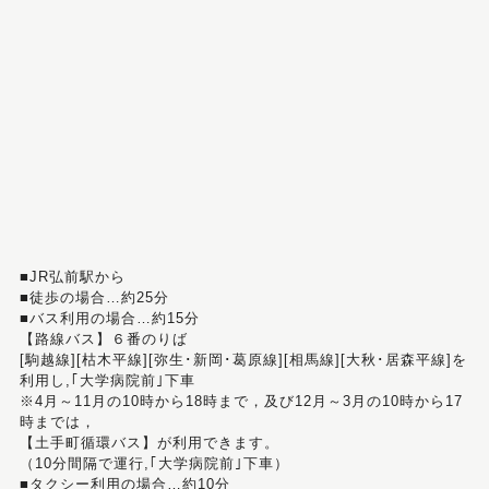
■JR弘前駅から
■徒歩の場合…約25分
■バス利用の場合…約15分
【路線バス】６番のりば
[駒越線][枯木平線][弥生･新岡･葛原線][相馬線][大秋･居森平線]を
利用し,｢大学病院前｣下車
※4月～11月の10時から18時まで，及び12月～3月の10時から17
時までは，
【土手町循環バス】が利用できます。
（10分間隔で運行,｢大学病院前｣下車）
■タクシー利用の場合…約10分