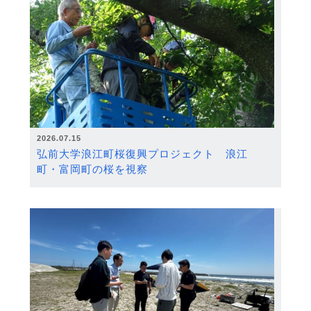
2026.07.15
弘前大学浪江町桜復興プロジェクト 浪江
町・富岡町の桜を視察