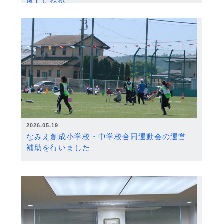
度）に採択
2026.05.19
なみえ創成小学校・中学校合同運動会の運営
補助を行いました