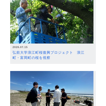
2026.07.15
弘前大学浪江町桜復興プロジェクト 浪江
町・富岡町の桜を視察