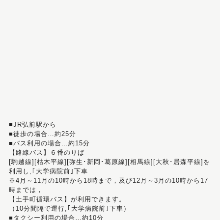
■JR弘前駅から
■徒歩の場合…約25分
■バス利用の場合…約15分
【路線バス】６番のりば
[駒越線][枯木平線][弥生･新岡･葛原線][相馬線][大秋･居森平線]を
利用し,｢大学病院前｣下車
※4月～11月の10時から18時まで，及び12月～3月の10時から17
時までは，
【土手町循環バス】が利用できます。
（10分間隔で運行,｢大学病院前｣下車）
■タクシー利用の場合…約10分