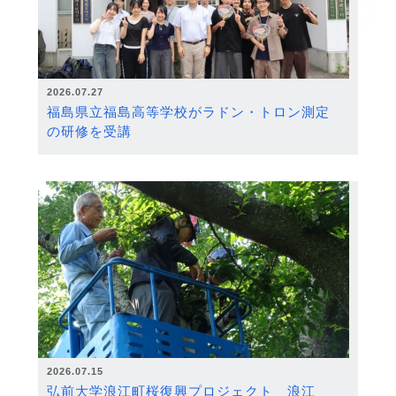
2026.07.27
福島県立福島高等学校がラドン・トロン測定
の研修を受講
2026.07.15
弘前大学浪江町桜復興プロジェクト 浪江