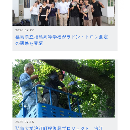
2026.07.27
福島県立福島高等学校がラドン・トロン測定
の研修を受講
2026.07.15
弘前大学浪江町桜復興プロジェクト 浪江