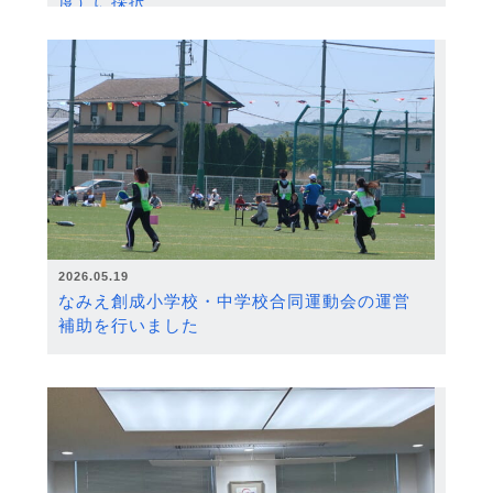
度）に採択
2026.05.19
なみえ創成小学校・中学校合同運動会の運営
補助を行いました