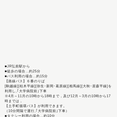
■JR弘前駅から
■徒歩の場合…約25分
■バス利用の場合…約15分
【路線バス】６番のりば
[駒越線][枯木平線][弥生･新岡･葛原線][相馬線][大秋･居森平線]を
利用し,｢大学病院前｣下車
※4月～11月の10時から18時まで，及び12月～3月の10時から17
時までは，
【土手町循環バス】が利用できます。
（10分間隔で運行,｢大学病院前｣下車）
■タクシー利用の場合…約10分