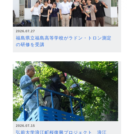
2026.07.27
福島県立福島高等学校がラドン・トロン測定
の研修を受講
2026.07.15
弘前大学浪江町桜復興プロジェクト 浪江