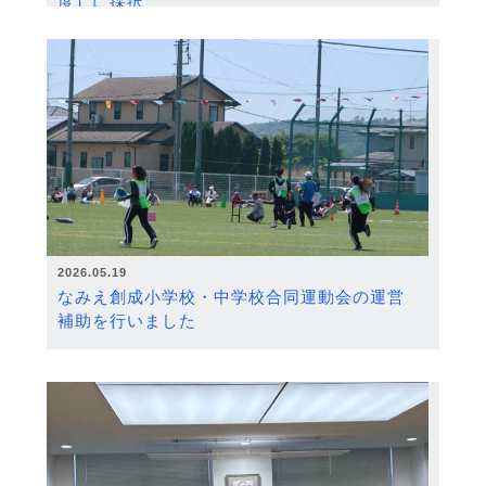
度）に採択
2026.05.19
なみえ創成小学校・中学校合同運動会の運営
補助を行いました