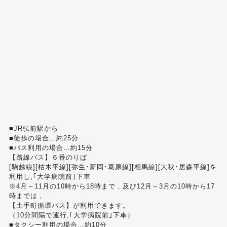
■JR弘前駅から
■徒歩の場合…約25分
■バス利用の場合…約15分
【路線バス】６番のりば
[駒越線][枯木平線][弥生･新岡･葛原線][相馬線][大秋･居森平線]を
利用し,｢大学病院前｣下車
※4月～11月の10時から18時まで，及び12月～3月の10時から17
時までは，
【土手町循環バス】が利用できます。
（10分間隔で運行,｢大学病院前｣下車）
■タクシー利用の場合…約10分