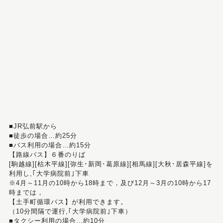
■JR弘前駅から
■徒歩の場合…約25分
■バス利用の場合…約15分
【路線バス】６番のりば
[駒越線][枯木平線][弥生･新岡･葛原線][相馬線][大秋･居森平線]を
利用し,｢大学病院前｣下車
※4月～11月の10時から18時まで，及び12月～3月の10時から17
時までは，
【土手町循環バス】が利用できます。
（10分間隔で運行,｢大学病院前｣下車）
■タクシー利用の場合…約10分