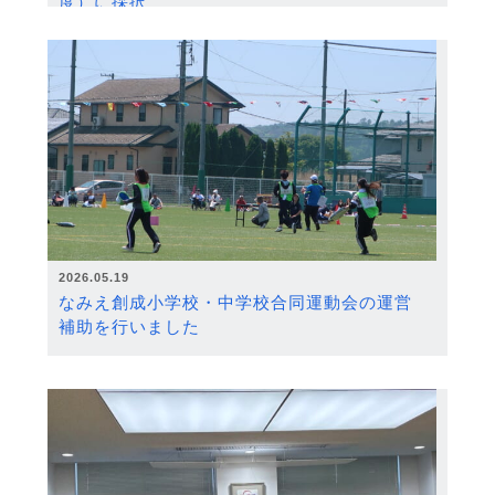
度）に採択
2026.05.19
なみえ創成小学校・中学校合同運動会の運営
補助を行いました