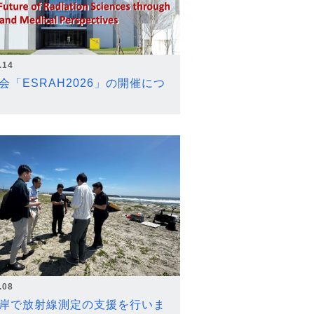
.14
会「ESRAH2026」の開催につ
.08
岸で放射線測定の支援を行いま