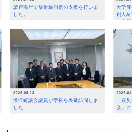
請戸海岸で放射線測定の支援を行いま
大学等
した。
創人材
～令和
2026.05.13
2026.04
浪江町議会議員が学長を表敬訪問しま
「震災
した
会」に