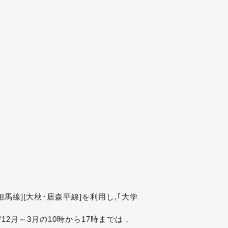
[相馬線][大秋･居森平線]を利用し,｢大学
び12月～3月の10時から17時までは，