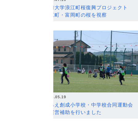
弘前大学浪江町桜復興プロジェクト
浪江町・富岡町の桜を視察
2026.05.19
なみえ創成小学校・中学校合同運動会
の運営補助を行いました