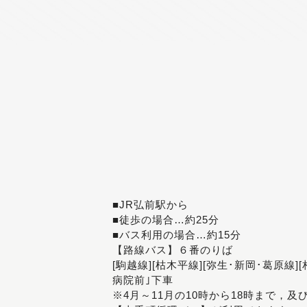
■JR弘前駅から
■徒歩の場合…約25分
■バス利用の場合…約15分
【路線バス】６番のりば
[駒越線][枯木平線][弥生･新岡･葛原線]
病院前｣下車
※4月～11月の10時から18時まで，及