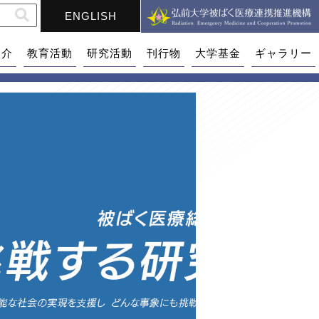
ENGLISH
紹介
教育活動
研究活動
刊行物
大学基金
ギャラリー