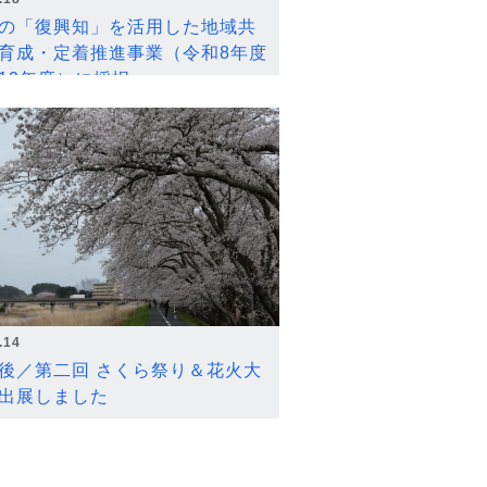
の「復興知」を活用した地域共
育成・定着推進事業（令和8年度
12年度）に採択
.14
後／第二回 さくら祭り＆花火大
出展しました