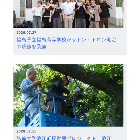
2026.07.27
福島県立福島高等学校がラドン・トロン測定
の研修を受講
2026.07.15
弘前大学浪江町桜復興プロジェクト 浪江