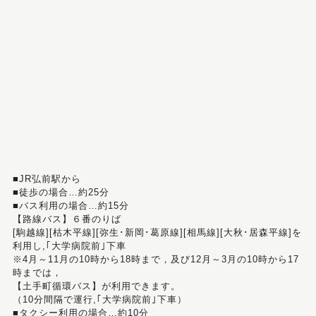
■JR弘前駅から
■徒歩の場合…約25分
■バス利用の場合…約15分
【路線バス】６番のりば
[駒越線][枯木平線][弥生･新岡･葛原線][相馬線][大秋･居森平線]を
利用し,｢大学病院前｣下車
※4月～11月の10時から18時まで，及び12月～3月の10時から17
時までは，
【土手町循環バス】が利用できます。
（10分間隔で運行,｢大学病院前｣下車）
■タクシー利用の場合…約10分