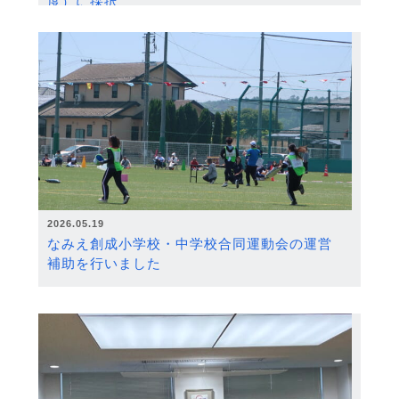
度）に採択
2026.05.19
なみえ創成小学校・中学校合同運動会の運営
補助を行いました