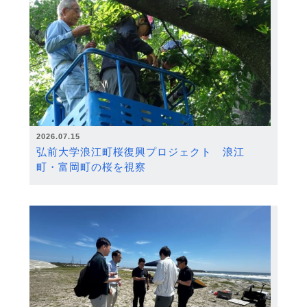
2026.07.15
弘前大学浪江町桜復興プロジェクト 浪江
町・富岡町の桜を視察