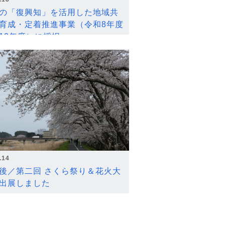
の「復興知」を活用した地域共
育成・定着推進事業（令和8年度
12年度）に採択
.14
後／第二回 さくら祭り＆花火大
出展しました