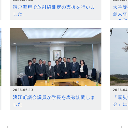
請戸海岸で放射線測定の支援を行いま
大学等
した。
創人材
～令和
2026.05.13
2026.04
浪江町議会議員が学長を表敬訪問しま
「震災
した
会」に