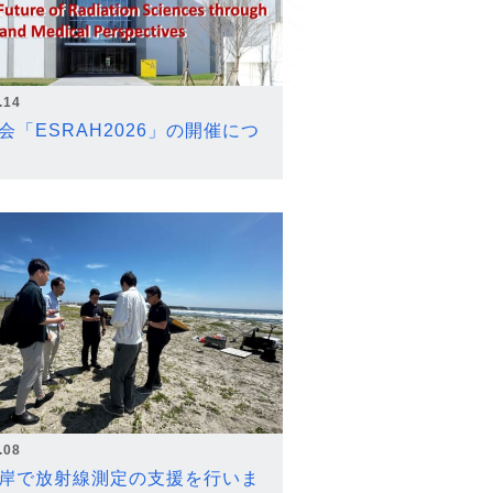
.14
会「ESRAH2026」の開催につ
.08
岸で放射線測定の支援を行いま