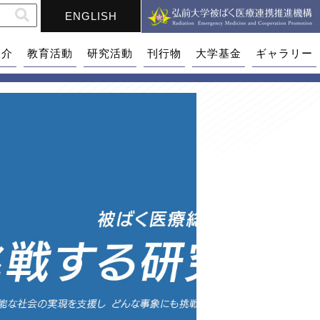
ENGLISH
紹介
教育活動
研究活動
刊行物
大学基金
ギャラリー