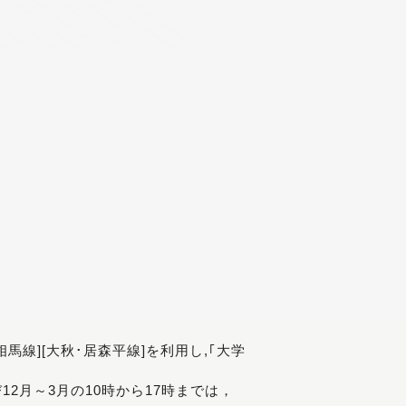
[相馬線][大秋･居森平線]を利用し,｢大学
び12月～3月の10時から17時までは，