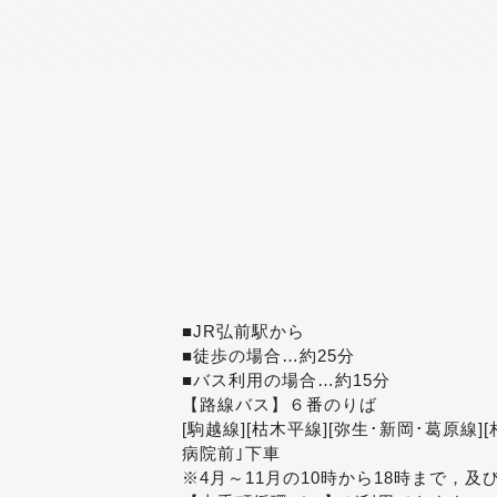
■JR弘前駅から
■徒歩の場合…約25分
■バス利用の場合…約15分
【路線バス】６番のりば
[駒越線][枯木平線][弥生･新岡･葛原線]
病院前｣下車
※4月～11月の10時から18時まで，及