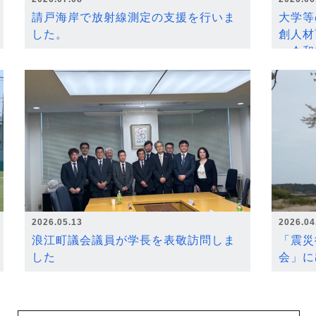
請戸海岸で放射線測定の支援を行いま
大学等
した。
創人材
～令和
2026.05.13
2026.04
浪江町議会議員が学長を表敬訪問しま
「震災
した
会」に