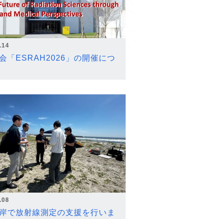
.14
会「ESRAH2026」の開催につ
.08
岸で放射線測定の支援を行いま