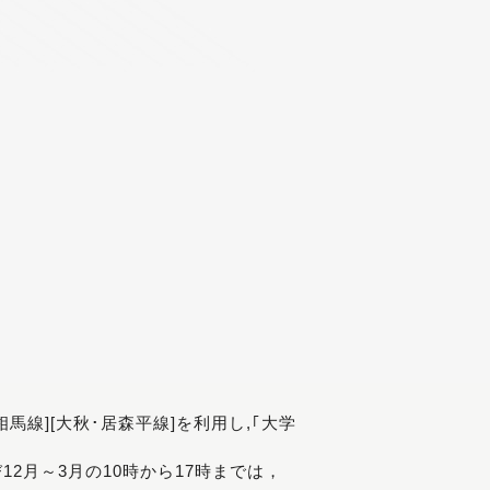
[相馬線][大秋･居森平線]を利用し,｢大学
び12月～3月の10時から17時までは，