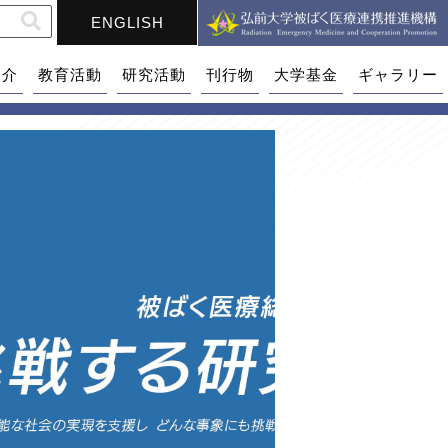
ENGLISH
紹介
教育活動
研究活動
刊行物
大学基金
ギャラリー