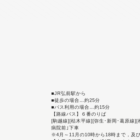
■JR弘前駅から
■徒歩の場合…約25分
■バス利用の場合…約15分
【路線バス】６番のりば
[駒越線][枯木平線][弥生･新岡･葛原線]
病院前｣下車
※4月～11月の10時から18時まで，及