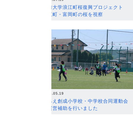
弘前大学浪江町桜復興プロジェクト
浪江町・富岡町の桜を視察
2026.05.19
なみえ創成小学校・中学校合同運動会
の運営補助を行いました