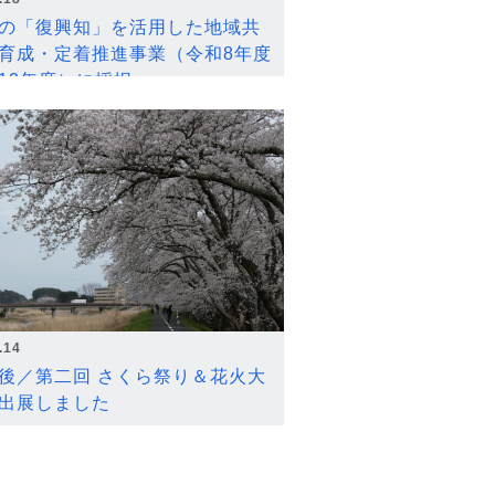
の「復興知」を活用した地域共
育成・定着推進事業（令和8年度
12年度）に採択
.14
後／第二回 さくら祭り＆花火大
出展しました