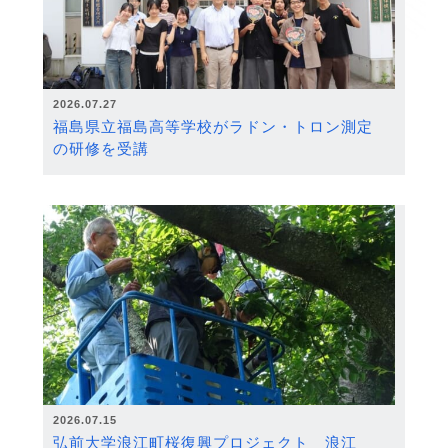
2026.07.27
福島県立福島高等学校がラドン・トロン測定
の研修を受講
2026.07.15
弘前大学浪江町桜復興プロジェクト 浪江