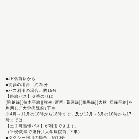
■JR弘前駅から
■徒歩の場合…約25分
■バス利用の場合…約15分
【路線バス】６番のりば
[駒越線][枯木平線][弥生･新岡･葛原線][相馬線][大秋･居森平線]を
利用し,｢大学病院前｣下車
※4月～11月の10時から18時まで，及び12月～3月の10時から17
時までは，
【土手町循環バス】が利用できます。
（10分間隔で運行,｢大学病院前｣下車）
■タクシー利用の場合…約10分