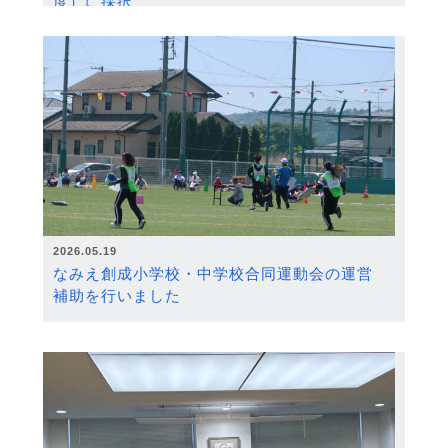
度）に採択
2026.05.19
なみえ創成小学校・中学校合同運動会の運営
補助を行いました