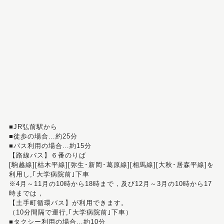
■JR弘前駅から
■徒歩の場合…約25分
■バス利用の場合…約15分
【路線バス】６番のりば
[駒越線][枯木平線][弥生･新岡･葛原線][相馬線][大秋･居森平線]を
利用し,｢大学病院前｣下車
※4月～11月の10時から18時まで，及び12月～3月の10時から17
時までは，
【土手町循環バス】が利用できます。
（10分間隔で運行,｢大学病院前｣下車）
■タクシー利用の場合…約10分