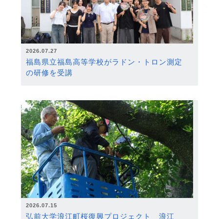
2026.07.27
福島県立福島高等学校がラドン・トロン測定
の研修を受講
2026.07.15
弘前大学浪江町桜復興プロジェクト 浪江