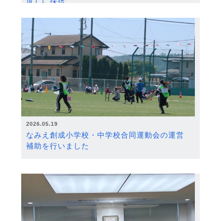
度）に採択
2026.05.19
なみえ創成小学校・中学校合同運動会の運営
補助を行いました