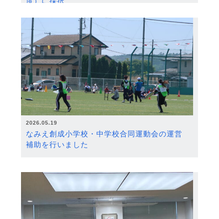
度）に採択
2026.05.19
なみえ創成小学校・中学校合同運動会の運営
補助を行いました