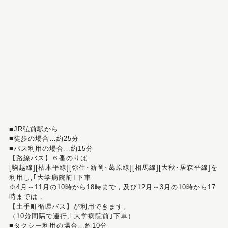
■JR弘前駅から
■徒歩の場合…約25分
■バス利用の場合…約15分
【路線バス】６番のりば
[駒越線][枯木平線][弥生･新岡･葛原線][相馬線][大秋･居森平線]を
利用し,｢大学病院前｣下車
※4月～11月の10時から18時まで，及び12月～3月の10時から17
時までは，
【土手町循環バス】が利用できます。
（10分間隔で運行,｢大学病院前｣下車）
■タクシー利用の場合…約10分