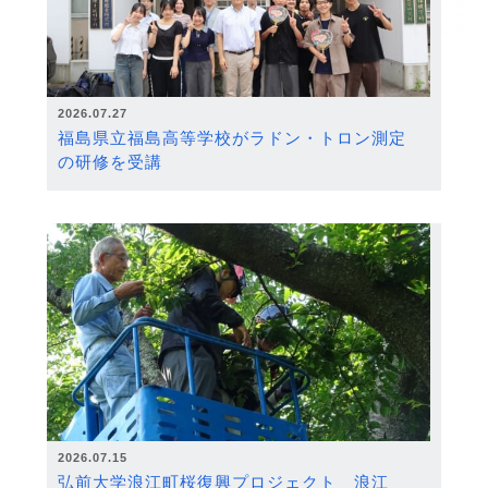
2026.07.27
福島県立福島高等学校がラドン・トロン測定
の研修を受講
2026.07.15
弘前大学浪江町桜復興プロジェクト 浪江