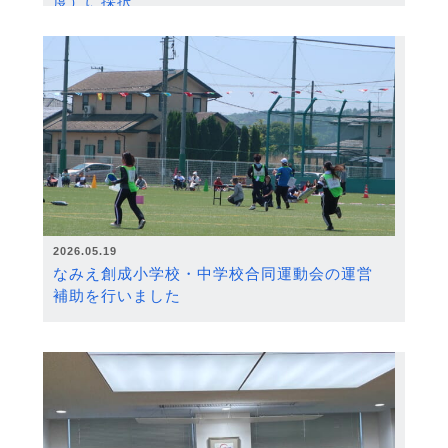
度）に採択
2026.05.19
なみえ創成小学校・中学校合同運動会の運営
補助を行いました