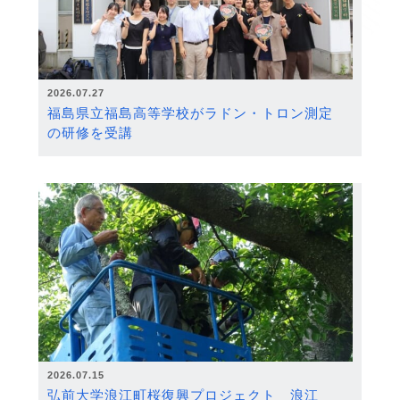
2026.07.27
福島県立福島高等学校がラドン・トロン測定
の研修を受講
2026.07.15
弘前大学浪江町桜復興プロジェクト 浪江