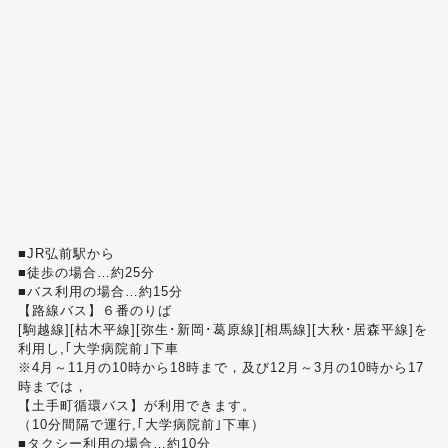
■JR弘前駅から
■徒歩の場合…約25分
■バス利用の場合…約15分
【路線バス】６番のりば
[駒越線][枯木平線][弥生･新岡･葛原線][相馬線][大秋･居森平線]を
利用し,｢大学病院前｣下車
※4月～11月の10時から18時まで，及び12月～3月の10時から17
時までは，
【土手町循環バス】が利用できます。
（10分間隔で運行,｢大学病院前｣下車）
■タクシー利用の場合…約10分