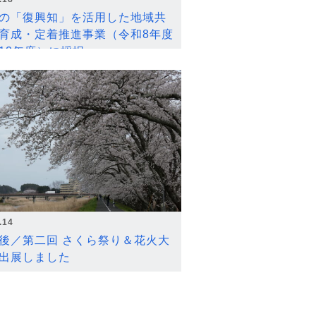
の「復興知」を活用した地域共
育成・定着推進事業（令和8年度
12年度）に採択
.14
後／第二回 さくら祭り＆花火大
出展しました