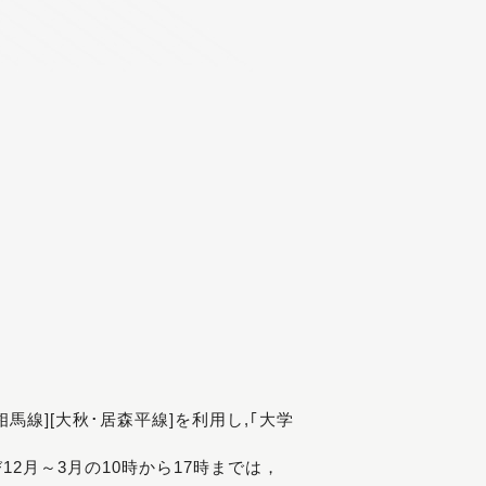
[相馬線][大秋･居森平線]を利用し,｢大学
び12月～3月の10時から17時までは，