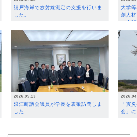
請戸海岸で放射線測定の支援を行いま
大学等
した。
創人材
～令和
2026.05.13
2026.04
浪江町議会議員が学長を表敬訪問しま
「震災
した
会」に