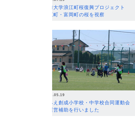
弘前大学浪江町桜復興プロジェクト
浪江町・富岡町の桜を視察
2026.05.19
なみえ創成小学校・中学校合同運動会
の運営補助を行いました