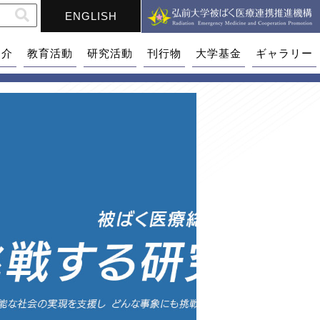
ENGLISH
紹介
教育活動
研究活動
刊行物
大学基金
ギャラリー