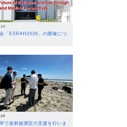
.14
会「ESRAH2026」の開催につ
.08
岸で放射線測定の支援を行いま