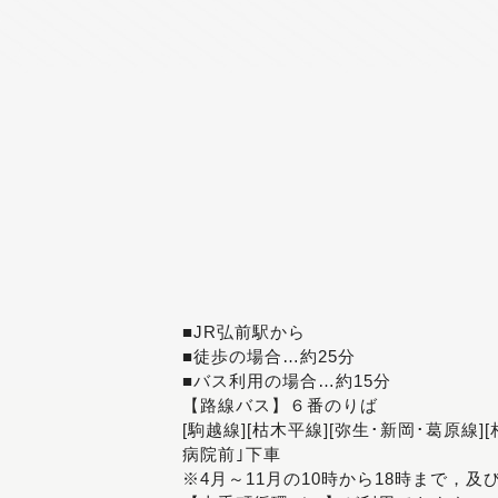
■JR弘前駅から
■徒歩の場合…約25分
■バス利用の場合…約15分
【路線バス】６番のりば
[駒越線][枯木平線][弥生･新岡･葛原線]
病院前｣下車
※4月～11月の10時から18時まで，及