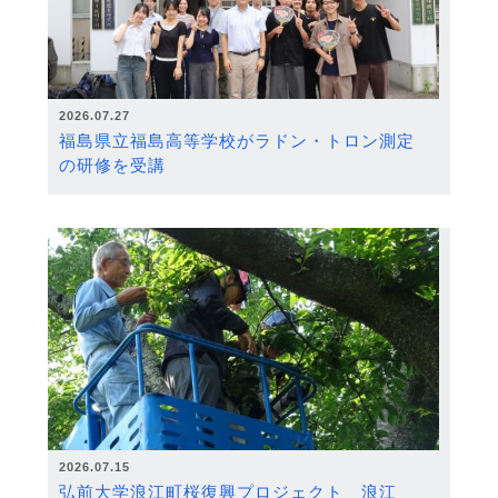
2026.07.27
福島県立福島高等学校がラドン・トロン測定
の研修を受講
2026.07.15
弘前大学浪江町桜復興プロジェクト 浪江