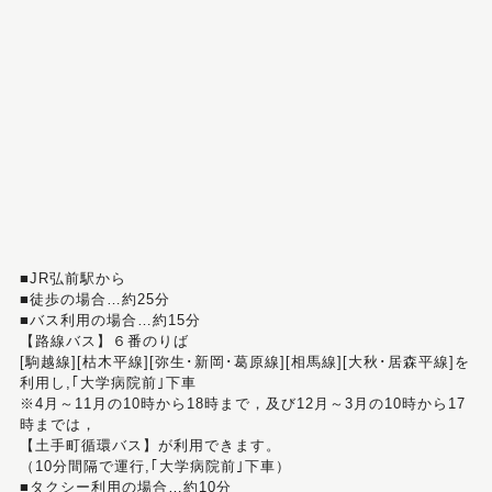
■JR弘前駅から
■徒歩の場合…約25分
■バス利用の場合…約15分
【路線バス】６番のりば
[駒越線][枯木平線][弥生･新岡･葛原線][相馬線][大秋･居森平線]を
利用し,｢大学病院前｣下車
※4月～11月の10時から18時まで，及び12月～3月の10時から17
時までは，
【土手町循環バス】が利用できます。
（10分間隔で運行,｢大学病院前｣下車）
■タクシー利用の場合…約10分