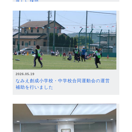
度）に採択
2026.05.19
なみえ創成小学校・中学校合同運動会の運営
補助を行いました