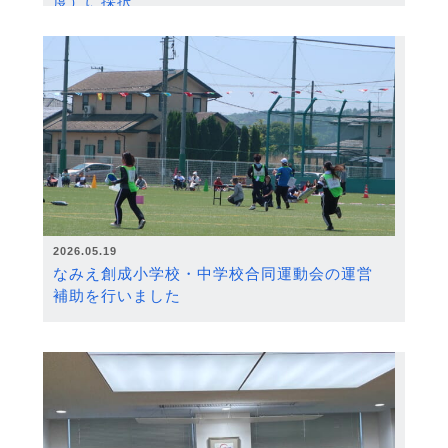
度）に採択
2026.05.19
なみえ創成小学校・中学校合同運動会の運営
補助を行いました