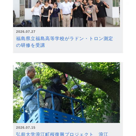
2026.07.27
福島県立福島高等学校がラドン・トロン測定
の研修を受講
2026.07.15
弘前大学浪江町桜復興プロジェクト 浪江