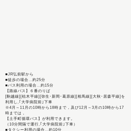
■JR弘前駅から
■徒歩の場合…約25分
■バス利用の場合…約15分
【路線バス】６番のりば
[駒越線][枯木平線][弥生･新岡･葛原線][相馬線][大秋･居森平線]を
利用し,｢大学病院前｣下車
※4月～11月の10時から18時まで，及び12月～3月の10時から17
時までは，
【土手町循環バス】が利用できます。
（10分間隔で運行,｢大学病院前｣下車）
■タクシー利用の場合…約10分