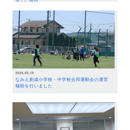
度）に採択
2026.05.19
なみえ創成小学校・中学校合同運動会の運営
補助を行いました