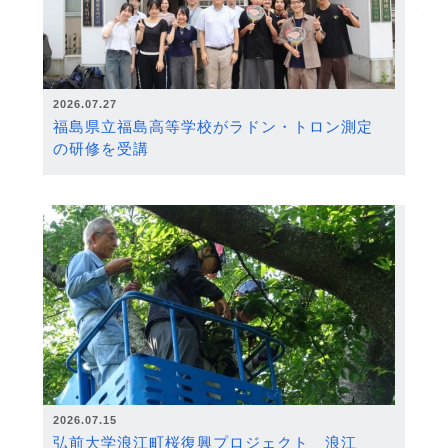
2026.07.27
福島県立福島高等学校がラドン・トロン測定
の研修を受講
2026.07.15
弘前大学浪江町桜復興プロジェクト 浪江