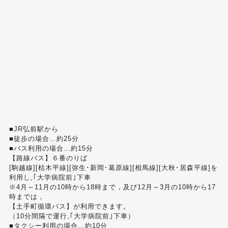
■JR弘前駅から
■徒歩の場合…約25分
■バス利用の場合…約15分
【路線バス】６番のりば
[駒越線][枯木平線][弥生･新岡･葛原線][相馬線][大秋･居森平線]を
利用し,｢大学病院前｣下車
※4月～11月の10時から18時まで，及び12月～3月の10時から17
時までは，
【土手町循環バス】が利用できます。
（10分間隔で運行,｢大学病院前｣下車）
■タクシー利用の場合…約10分